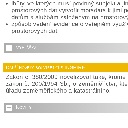
lhůty, ve kterých musí povinný subjekt a ji
prostorových dat vytvořit metadata k jimi
datům a službám založeným na prostorov
způsob vedení evidence o veřejném využív
prostorových dat.
Vyhláška
Další novely související s INSPIRE
Zákon č. 380/2009 novelizoval také, kromě
zákon č. 200/1994 Sb., o zeměměřictví, kte
úřadu zeměměřického a katastrálního.
Novely