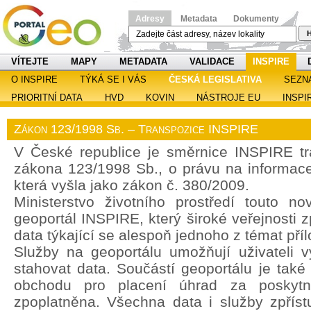
Adresy
Metadata
Dokumenty
H
VÍTEJTE
MAPY
METADATA
VALIDACE
INSPIRE
O INSPIRE
TÝKÁ SE I VÁS
ČESKÁ LEGISLATIVA
SEZN
PRIORITNÍ DATA
HVD
KOVIN
NÁSTROJE EU
INSPI
Zákon 123/1998 Sb. – Transpozice INSPIRE
V České republice je směrnice INSPIRE t
zákona 123/1998 Sb., o právu na informace 
která vyšla jako zákon č. 380/2009.
Ministerstvo životního prostředí touto no
geoportál INSPIRE, který široké veřejnosti z
data týkající se alespoň jednoho z témat pří
Služby na geoportálu umožňují uživateli vy
stahovat data. Součástí geoportálu je také
obchodu pro placení úhrad za poskytn
zpoplatněna. Všechna data i služby zpřís