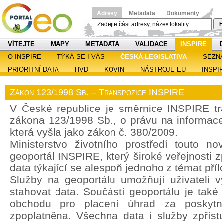
Adresy
Metadata
Dokumenty
H
VÍTEJTE
MAPY
METADATA
VALIDACE
INSPIRE
O INSPIRE
TÝKÁ SE I VÁS
ČESKÁ LEGISLATIVA
SEZN
PRIORITNÍ DATA
HVD
KOVIN
NÁSTROJE EU
INSPI
Zákon 123/1998 Sb. – Transpozice INSPIRE
V České republice je směrnice INSPIRE t
zákona 123/1998 Sb., o právu na informace 
která vyšla jako zákon č. 380/2009.
Ministerstvo životního prostředí touto no
geoportál INSPIRE, který široké veřejnosti z
data týkající se alespoň jednoho z témat pří
Služby na geoportálu umožňují uživateli vy
stahovat data. Součástí geoportálu je také
obchodu pro placení úhrad za poskytn
zpoplatněna. Všechna data i služby zpřís