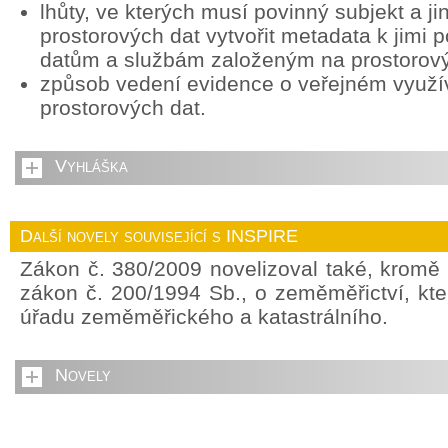
lhůty, ve kterých musí povinný subjekt a ji
prostorových dat vytvořit metadata k jimi
datům a službám založeným na prostorov
způsob vedení evidence o veřejném využív
prostorových dat.
Vyhláška
Další novely související s INSPIRE
Zákon č. 380/2009 novelizoval také, kromě
zákon č. 200/1994 Sb., o zeměměřictví, kte
úřadu zeměměřického a katastrálního.
Novely