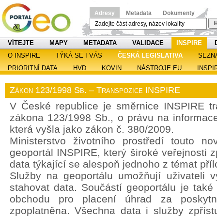
Adresy
Metadata
Dokumenty
H
VÍTEJTE
MAPY
METADATA
VALIDACE
INSPIRE
O INSPIRE
TÝKÁ SE I VÁS
ČESKÁ LEGISLATIVA
SEZN
PRIORITNÍ DATA
HVD
KOVIN
NÁSTROJE EU
INSPI
Zákon 123/1998 Sb. – Transpozice INSPIRE
V České republice je směrnice INSPIRE t
zákona 123/1998 Sb., o právu na informace 
která vyšla jako zákon č. 380/2009.
Ministerstvo životního prostředí touto no
geoportál INSPIRE, který široké veřejnosti z
data týkající se alespoň jednoho z témat pří
Služby na geoportálu umožňují uživateli vy
stahovat data. Součástí geoportálu je také
obchodu pro placení úhrad za poskytn
zpoplatněna. Všechna data i služby zpřís