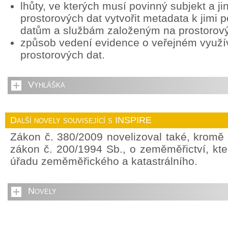
lhůty, ve kterých musí povinný subjekt a ji
prostorových dat vytvořit metadata k jimi
datům a službám založeným na prostorov
způsob vedení evidence o veřejném využív
prostorových dat.
Vyhláška
Další novely související s INSPIRE
Zákon č. 380/2009 novelizoval také, kromě
zákon č. 200/1994 Sb., o zeměměřictví, kte
úřadu zeměměřického a katastrálního.
Novely