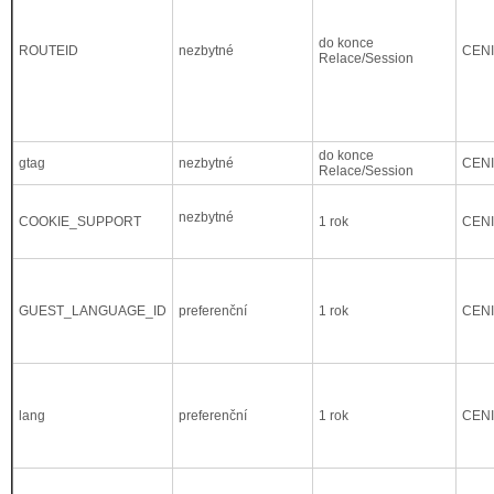
do konce
ROUTEID
nezbytné
CEN
Relace/Session
do konce
gtag
nezbytné
CEN
Relace/Session
nezbytné
COOKIE_SUPPORT
1 rok
CEN
GUEST_LANGUAGE_ID
preferenční
1 rok
CEN
lang
preferenční
1 rok
CEN