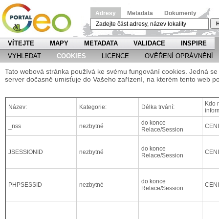
Adresy
Metadata
Dokumenty
H
VÍTEJTE
MAPY
METADATA
VALIDACE
INSPIRE
VYHLEDAT
COOKIES
LICENCE
OVĚŘENÍ OPRÁVNĚNÍ
Tato webová stránka používá ke svému fungování cookies. Jedná se o
server dočasně umisťuje do Vašeho zařízení, na kterém tento web po
Kdo m
Název:
Kategorie:
Délka trvání:
infor
do konce
_nss
nezbytné
CEN
Relace/Session
do konce
JSESSIONID
nezbytné
CEN
Relace/Session
do konce
PHPSESSID
nezbytné
CEN
Relace/Session