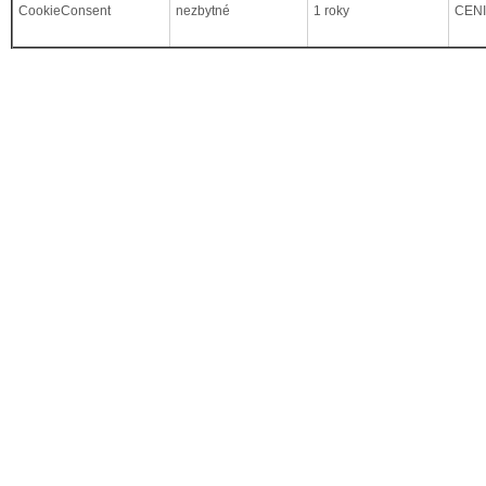
CookieConsent
nezbytné
1 roky
CEN