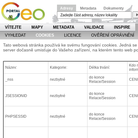
Adresy
Metadata
Dokumenty
H
VÍTEJTE
MAPY
METADATA
VALIDACE
INSPIRE
VYHLEDAT
COOKIES
LICENCE
OVĚŘENÍ OPRÁVNĚNÍ
Tato webová stránka používá ke svému fungování cookies. Jedná se o
server dočasně umisťuje do Vašeho zařízení, na kterém tento web po
Kdo m
Název:
Kategorie:
Délka trvání:
infor
do konce
_nss
nezbytné
CEN
Relace/Session
do konce
JSESSIONID
nezbytné
CEN
Relace/Session
do konce
PHPSESSID
nezbytné
CEN
Relace/Session