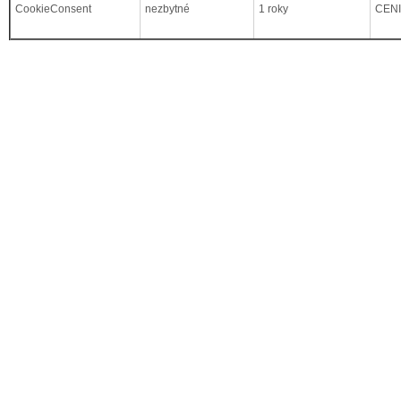
CookieConsent
nezbytné
1 roky
CEN