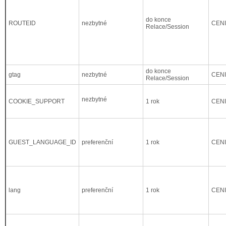
do konce
ROUTEID
nezbytné
CEN
Relace/Session
do konce
gtag
nezbytné
CEN
Relace/Session
nezbytné
COOKIE_SUPPORT
1 rok
CEN
GUEST_LANGUAGE_ID
preferenční
1 rok
CEN
lang
preferenční
1 rok
CEN