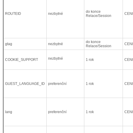
do konce
ROUTEID
nezbytné
CEN
Relace/Session
do konce
gtag
nezbytné
CEN
Relace/Session
nezbytné
COOKIE_SUPPORT
1 rok
CEN
GUEST_LANGUAGE_ID
preferenční
1 rok
CEN
lang
preferenční
1 rok
CEN