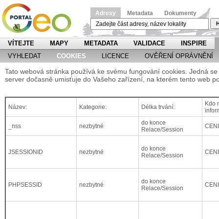
Adresy
Metadata
Dokumenty
H
VÍTEJTE
MAPY
METADATA
VALIDACE
INSPIRE
VYHLEDAT
COOKIES
LICENCE
OVĚŘENÍ OPRÁVNĚNÍ
Tato webová stránka používá ke svému fungování cookies. Jedná se o
server dočasně umisťuje do Vašeho zařízení, na kterém tento web po
Kdo m
Název:
Kategorie:
Délka trvání:
infor
do konce
_nss
nezbytné
CEN
Relace/Session
do konce
JSESSIONID
nezbytné
CEN
Relace/Session
do konce
PHPSESSID
nezbytné
CEN
Relace/Session