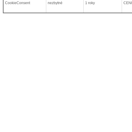
CookieConsent
nezbytné
1 roky
CEN