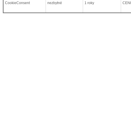
CookieConsent
nezbytné
1 roky
CEN