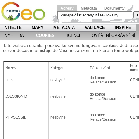
Adresy
Metadata
Dokumenty
H
VÍTEJTE
MAPY
METADATA
VALIDACE
INSPIRE
VYHLEDAT
COOKIES
LICENCE
OVĚŘENÍ OPRÁVNĚNÍ
Tato webová stránka používá ke svému fungování cookies. Jedná se o
server dočasně umisťuje do Vašeho zařízení, na kterém tento web po
Kdo m
Název:
Kategorie:
Délka trvání:
infor
do konce
_nss
nezbytné
CEN
Relace/Session
do konce
JSESSIONID
nezbytné
CEN
Relace/Session
do konce
PHPSESSID
nezbytné
CEN
Relace/Session