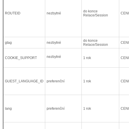
do konce
ROUTEID
nezbytné
CEN
Relace/Session
do konce
gtag
nezbytné
CEN
Relace/Session
nezbytné
COOKIE_SUPPORT
1 rok
CEN
GUEST_LANGUAGE_ID
preferenční
1 rok
CEN
lang
preferenční
1 rok
CEN