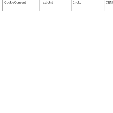
CookieConsent
nezbytné
1 roky
CEN