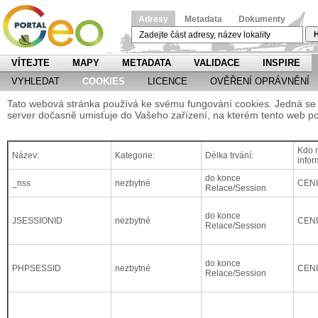
Adresy
Metadata
Dokumenty
H
VÍTEJTE
MAPY
METADATA
VALIDACE
INSPIRE
VYHLEDAT
COOKIES
LICENCE
OVĚŘENÍ OPRÁVNĚNÍ
Tato webová stránka používá ke svému fungování cookies. Jedná se o
server dočasně umisťuje do Vašeho zařízení, na kterém tento web po
Kdo m
Název:
Kategorie:
Délka trvání:
infor
do konce
_nss
nezbytné
CEN
Relace/Session
do konce
JSESSIONID
nezbytné
CEN
Relace/Session
do konce
PHPSESSID
nezbytné
CEN
Relace/Session