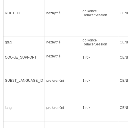
do konce
ROUTEID
nezbytné
CEN
Relace/Session
do konce
gtag
nezbytné
CEN
Relace/Session
nezbytné
COOKIE_SUPPORT
1 rok
CEN
GUEST_LANGUAGE_ID
preferenční
1 rok
CEN
lang
preferenční
1 rok
CEN