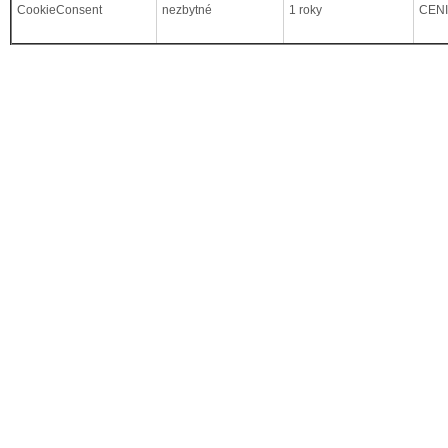
CookieConsent
nezbytné
1 roky
CEN