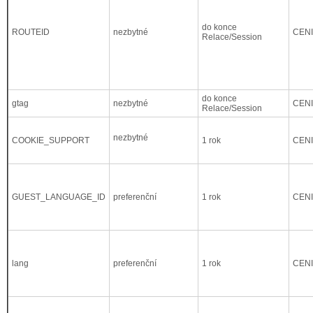
do konce
ROUTEID
nezbytné
CEN
Relace/Session
do konce
gtag
nezbytné
CEN
Relace/Session
nezbytné
COOKIE_SUPPORT
1 rok
CEN
GUEST_LANGUAGE_ID
preferenční
1 rok
CEN
lang
preferenční
1 rok
CEN