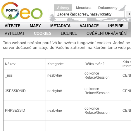
Adresy
Metadata
Dokumenty
H
VÍTEJTE
MAPY
METADATA
VALIDACE
INSPIRE
VYHLEDAT
COOKIES
LICENCE
OVĚŘENÍ OPRÁVNĚNÍ
Tato webová stránka používá ke svému fungování cookies. Jedná se o
server dočasně umisťuje do Vašeho zařízení, na kterém tento web po
Kdo m
Název:
Kategorie:
Délka trvání:
infor
do konce
_nss
nezbytné
CEN
Relace/Session
do konce
JSESSIONID
nezbytné
CEN
Relace/Session
do konce
PHPSESSID
nezbytné
CEN
Relace/Session