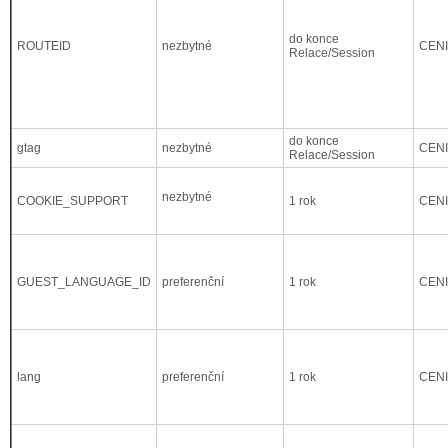
do konce
ROUTEID
nezbytné
CEN
Relace/Session
do konce
gtag
nezbytné
CEN
Relace/Session
nezbytné
COOKIE_SUPPORT
1 rok
CEN
GUEST_LANGUAGE_ID
preferenční
1 rok
CEN
lang
preferenční
1 rok
CEN