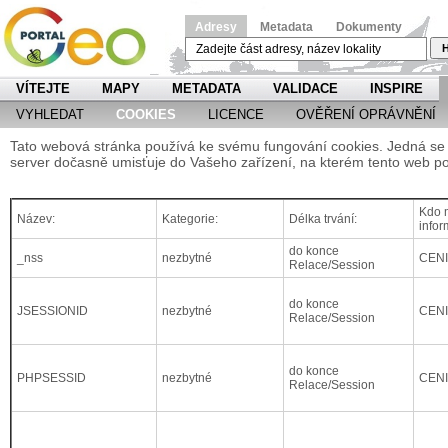
Adresy
Metadata
Dokumenty
H
VÍTEJTE
MAPY
METADATA
VALIDACE
INSPIRE
VYHLEDAT
COOKIES
LICENCE
OVĚŘENÍ OPRÁVNĚNÍ
Tato webová stránka používá ke svému fungování cookies. Jedná se o
server dočasně umisťuje do Vašeho zařízení, na kterém tento web po
Kdo m
Název:
Kategorie:
Délka trvání:
infor
do konce
_nss
nezbytné
CEN
Relace/Session
do konce
JSESSIONID
nezbytné
CEN
Relace/Session
do konce
PHPSESSID
nezbytné
CEN
Relace/Session