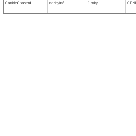
CookieConsent
nezbytné
1 roky
CEN