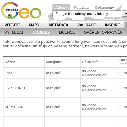
Adresy
Metadata
Dokumenty
H
VÍTEJTE
MAPY
METADATA
VALIDACE
INSPIRE
VYHLEDAT
COOKIES
LICENCE
OVĚŘENÍ OPRÁVNĚNÍ
Tato webová stránka používá ke svému fungování cookies. Jedná se o
server dočasně umisťuje do Vašeho zařízení, na kterém tento web po
Kdo m
Název:
Kategorie:
Délka trvání:
infor
do konce
_nss
nezbytné
CEN
Relace/Session
do konce
JSESSIONID
nezbytné
CEN
Relace/Session
do konce
PHPSESSID
nezbytné
CEN
Relace/Session