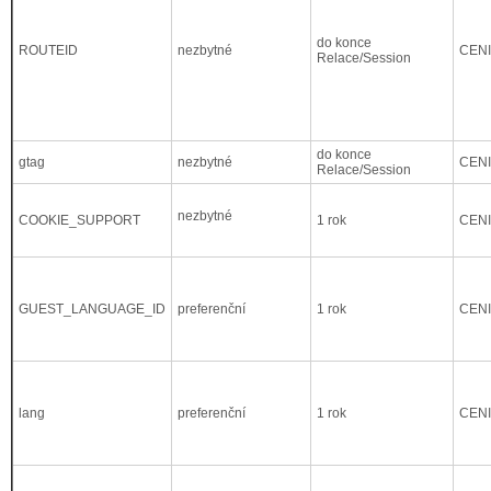
do konce
ROUTEID
nezbytné
CEN
Relace/Session
do konce
gtag
nezbytné
CEN
Relace/Session
nezbytné
COOKIE_SUPPORT
1 rok
CEN
GUEST_LANGUAGE_ID
preferenční
1 rok
CEN
lang
preferenční
1 rok
CEN