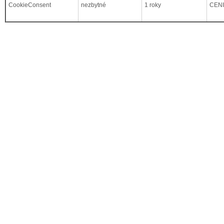
CookieConsent
nezbytné
1 roky
CEN