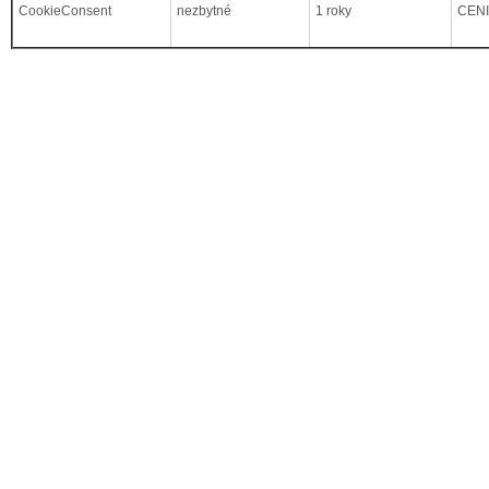
CookieConsent
nezbytné
1 roky
CEN