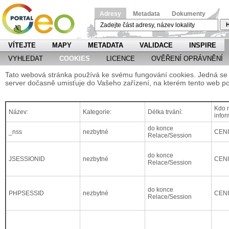
Adresy
Metadata
Dokumenty
H
VÍTEJTE
MAPY
METADATA
VALIDACE
INSPIRE
VYHLEDAT
COOKIES
LICENCE
OVĚŘENÍ OPRÁVNĚNÍ
Tato webová stránka používá ke svému fungování cookies. Jedná se o
server dočasně umisťuje do Vašeho zařízení, na kterém tento web po
Kdo m
Název:
Kategorie:
Délka trvání:
infor
do konce
_nss
nezbytné
CEN
Relace/Session
do konce
JSESSIONID
nezbytné
CEN
Relace/Session
do konce
PHPSESSID
nezbytné
CEN
Relace/Session