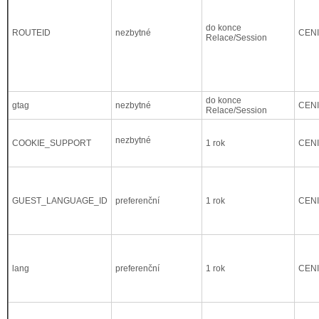
do konce
ROUTEID
nezbytné
CEN
Relace/Session
do konce
gtag
nezbytné
CEN
Relace/Session
nezbytné
COOKIE_SUPPORT
1 rok
CEN
GUEST_LANGUAGE_ID
preferenční
1 rok
CEN
lang
preferenční
1 rok
CEN