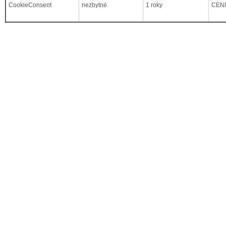
CookieConsent
nezbytné
1 roky
CEN