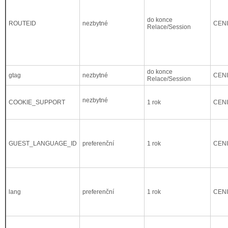
do konce
ROUTEID
nezbytné
CEN
Relace/Session
do konce
gtag
nezbytné
CEN
Relace/Session
nezbytné
COOKIE_SUPPORT
1 rok
CEN
GUEST_LANGUAGE_ID
preferenční
1 rok
CEN
lang
preferenční
1 rok
CEN