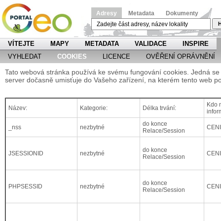
Adresy
Metadata
Dokumenty
H
VÍTEJTE
MAPY
METADATA
VALIDACE
INSPIRE
VYHLEDAT
COOKIES
LICENCE
OVĚŘENÍ OPRÁVNĚNÍ
Tato webová stránka používá ke svému fungování cookies. Jedná se o
server dočasně umisťuje do Vašeho zařízení, na kterém tento web po
Kdo m
Název:
Kategorie:
Délka trvání:
infor
do konce
_nss
nezbytné
CEN
Relace/Session
do konce
JSESSIONID
nezbytné
CEN
Relace/Session
do konce
PHPSESSID
nezbytné
CEN
Relace/Session