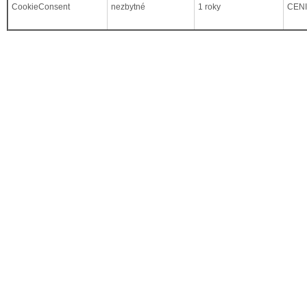
CookieConsent
nezbytné
1 roky
CEN