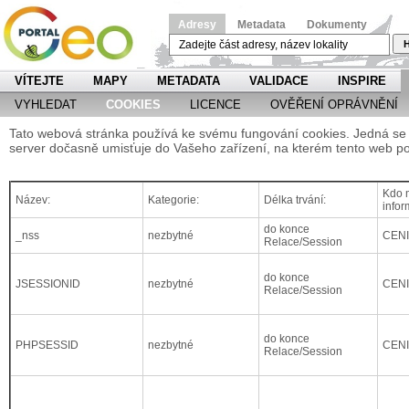
Adresy
Metadata
Dokumenty
H
VÍTEJTE
MAPY
METADATA
VALIDACE
INSPIRE
VYHLEDAT
COOKIES
LICENCE
OVĚŘENÍ OPRÁVNĚNÍ
Tato webová stránka používá ke svému fungování cookies. Jedná se o
server dočasně umisťuje do Vašeho zařízení, na kterém tento web po
Kdo m
Název:
Kategorie:
Délka trvání:
infor
do konce
_nss
nezbytné
CEN
Relace/Session
do konce
JSESSIONID
nezbytné
CEN
Relace/Session
do konce
PHPSESSID
nezbytné
CEN
Relace/Session