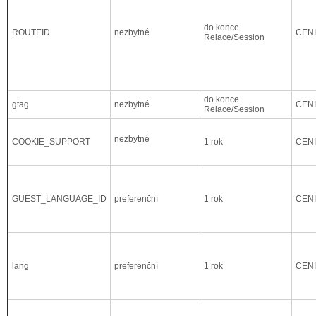
do konce
ROUTEID
nezbytné
CEN
Relace/Session
do konce
gtag
nezbytné
CEN
Relace/Session
nezbytné
COOKIE_SUPPORT
1 rok
CEN
GUEST_LANGUAGE_ID
preferenční
1 rok
CEN
lang
preferenční
1 rok
CEN