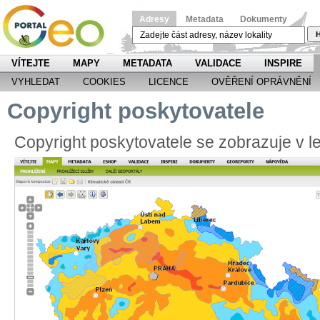
Adresy
Metadata
Dokumenty
H
VÍTEJTE
MAPY
METADATA
VALIDACE
INSPIRE
VYHLEDAT
COOKIES
LICENCE
OVĚŘENÍ OPRÁVNĚNÍ
Copyright poskytovatele
Copyright poskytovatele se zobrazuje v