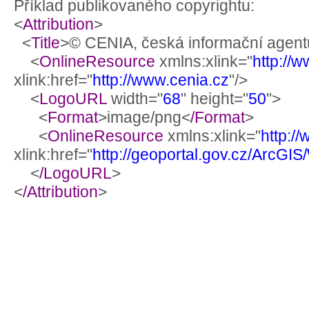
Příklad publikovaného copyrightu:
<
Attribution
>
<
Title
>© CENIA, česká informační agentu
<
OnlineResource
xmlns:xlink="
http://
xlink:href="
http://www.cenia.cz
"/>
<
LogoURL
width="
68
" height="
50
">
<
Format
>image/png<
/Format
>
<
OnlineResource
xmlns:xlink="
http:/
xlink:href="
http://geoportal.gov.cz/ArcG
<
/LogoURL
>
<
/Attribution
>