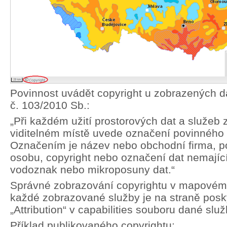
Povinnost uvádět copyright u zobrazených da
č. 103/2010 Sb.:
„Při každém užití prostorových dat a služeb
viditelném místě uvede označení povinného 
Označením je název nebo obchodní firma, pop
osobu, copyright nebo označení dat nemající 
vodoznak nebo mikroposuny dat.“
Správné zobrazování copyrightu v mapovém
každé zobrazované služby je na straně posky
„Attribution“ v capabilities souboru dané služ
Příklad publikovaného copyrightu: