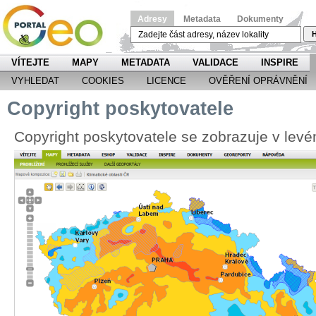
Adresy
Metadata
Dokumenty
H
VÍTEJTE
MAPY
METADATA
VALIDACE
INSPIRE
VYHLEDAT
COOKIES
LICENCE
OVĚŘENÍ OPRÁVNĚNÍ
Copyright poskytovatele
Copyright poskytovatele se zobrazuje v le