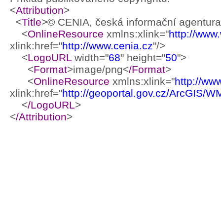
<
Attribution
>
<
Title
>© CENIA, česká informační agentura 
<
OnlineResource
xmlns:xlink="
http://www
xlink:href="
http://www.cenia.cz
"/>
<
LogoURL
width="
68
" height="
50
">
<
Format
>image/png<
/Format
>
<
OnlineResource
xmlns:xlink="
http://ww
xlink:href="
http://geoportal.gov.cz/ArcGIS/
<
/LogoURL
>
<
/Attribution
>