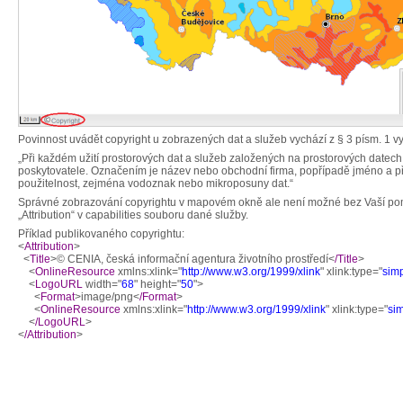
Povinnost uvádět copyright u zobrazených dat a služeb vychází z § 3 písm. 1 v
„Při každém užití prostorových dat a služeb založených na prostorových datec
poskytovatele. Označením je název nebo obchodní firma, popřípadě jméno a příjm
použitelnost, zejména vodoznak nebo mikroposuny dat.“
Správné zobrazování copyrightu v mapovém okně ale není možné bez Vaší pomo
„Attribution“ v capabilities souboru dané služby.
Příklad publikovaného copyrightu:
<
Attribution
>
<
Title
>© CENIA, česká informační agentura životního prostředí<
/Title
>
<
OnlineResource
xmlns:xlink="
http://www.w3.org/1999/xlink
" xlink:type="
sim
<
LogoURL
width="
68
" height="
50
">
<
Format
>image/png<
/Format
>
<
OnlineResource
xmlns:xlink="
http://www.w3.org/1999/xlink
" xlink:type="
si
<
/LogoURL
>
<
/Attribution
>