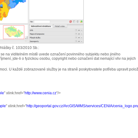
yhlášky č. 103/2010 Sb.:
h se na viditelném místě uvede označení povinného subjektu nebo jiného
ení, jde-li o fyzickou osobu, copyright nebo označení dat nemající vliv na jejich
ci. U každé zobrazované služby je na straně poskytovatele potřeba upravit polo
ple
" xlink:href="
http://www.cenia.cz
"/>
mple
" xlink:href="
http://geoportal.gov.cz/ArcGIS/WMS/services/CENIA/cenia_logo.pn