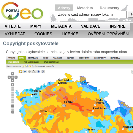
Adresy
Metadata
Dokumenty
H
VÍTEJTE
MAPY
METADATA
VALIDACE
INSPIRE
VYHLEDAT
COOKIES
LICENCE
OVĚŘENÍ OPRÁVNĚNÍ
Copyright poskytovatele
Copyright poskytovatele se zobrazuje v levém dolním rohu mapového okna.