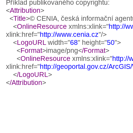
Příklad publikovaného copyrightu:
<
Attribution
>
<
Title
>© CENIA, česká informační agentu
<
OnlineResource
xmlns:xlink="
http://
xlink:href="
http://www.cenia.cz
"/>
<
LogoURL
width="
68
" height="
50
">
<
Format
>image/png<
/Format
>
<
OnlineResource
xmlns:xlink="
http:/
xlink:href="
http://geoportal.gov.cz/ArcG
<
/LogoURL
>
<
/Attribution
>