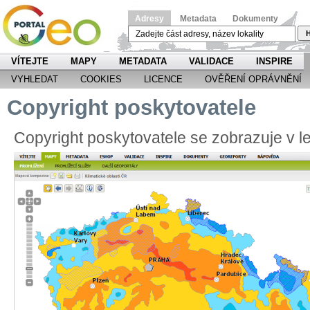
Adresy
Metadata
Dokumenty
H
VÍTEJTE
MAPY
METADATA
VALIDACE
INSPIRE
VYHLEDAT
COOKIES
LICENCE
OVĚŘENÍ OPRÁVNĚNÍ
Copyright poskytovatele
Copyright poskytovatele se zobrazuje v