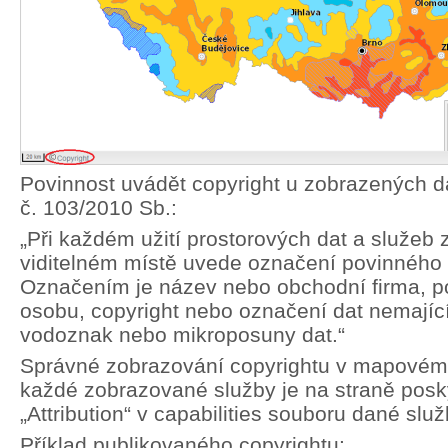
Povinnost uvádět copyright u zobrazených da
č. 103/2010 Sb.:
„Při každém užití prostorových dat a služeb
viditelném místě uvede označení povinného 
Označením je název nebo obchodní firma, pop
osobu, copyright nebo označení dat nemající 
vodoznak nebo mikroposuny dat.“
Správné zobrazování copyrightu v mapovém
každé zobrazované služby je na straně posky
„Attribution“ v capabilities souboru dané služ
Příklad publikovaného copyrightu: