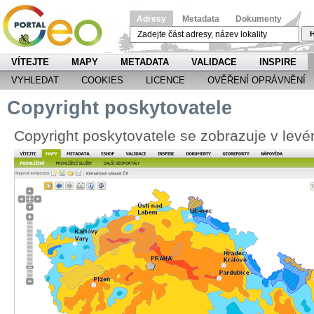
Adresy
Metadata
Dokumenty
H
VÍTEJTE
MAPY
METADATA
VALIDACE
INSPIRE
VYHLEDAT
COOKIES
LICENCE
OVĚŘENÍ OPRÁVNĚNÍ
Copyright poskytovatele
Copyright poskytovatele se zobrazuje v le