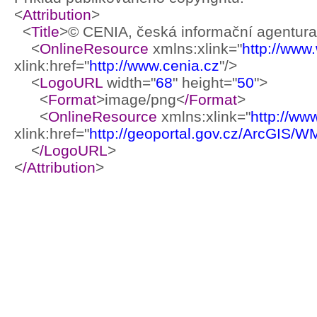
<
Attribution
>
<
Title
>© CENIA, česká informační agentura 
<
OnlineResource
xmlns:xlink="
http://www
xlink:href="
http://www.cenia.cz
"/>
<
LogoURL
width="
68
" height="
50
">
<
Format
>image/png<
/Format
>
<
OnlineResource
xmlns:xlink="
http://ww
xlink:href="
http://geoportal.gov.cz/ArcGIS/
<
/LogoURL
>
<
/Attribution
>