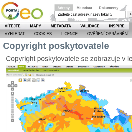
Adresy
Metadata
Dokumenty
H
VÍTEJTE
MAPY
METADATA
VALIDACE
INSPIRE
VYHLEDAT
COOKIES
LICENCE
OVĚŘENÍ OPRÁVNĚNÍ
Copyright poskytovatele
Copyright poskytovatele se zobrazuje v