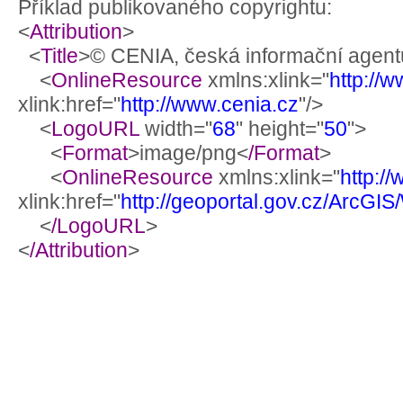
Příklad publikovaného copyrightu:
<
Attribution
>
<
Title
>© CENIA, česká informační agentu
<
OnlineResource
xmlns:xlink="
http://
xlink:href="
http://www.cenia.cz
"/>
<
LogoURL
width="
68
" height="
50
">
<
Format
>image/png<
/Format
>
<
OnlineResource
xmlns:xlink="
http:/
xlink:href="
http://geoportal.gov.cz/ArcG
<
/LogoURL
>
<
/Attribution
>