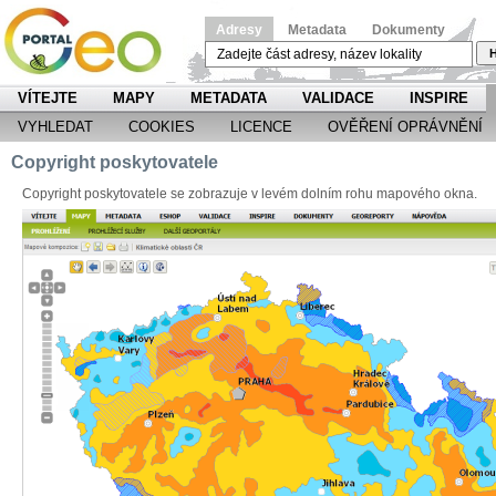
Adresy
Metadata
Dokumenty
H
VÍTEJTE
MAPY
METADATA
VALIDACE
INSPIRE
VYHLEDAT
COOKIES
LICENCE
OVĚŘENÍ OPRÁVNĚNÍ
Copyright poskytovatele
Copyright poskytovatele se zobrazuje v levém dolním rohu mapového okna.