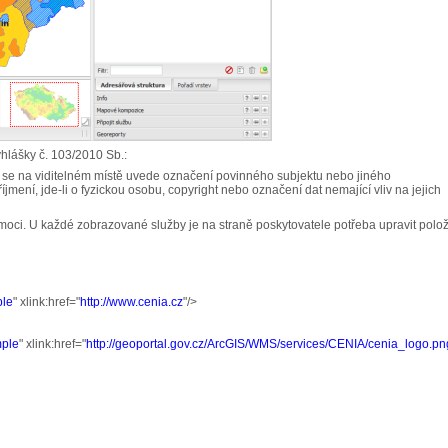
yhlášky č. 103/2010 Sb.:
h se na viditelném místě uvede označení povinného subjektu nebo jiného
ení, jde-li o fyzickou osobu, copyright nebo označení dat nemající vliv na jejich
ci. U každé zobrazované služby je na straně poskytovatele potřeba upravit polo
ple
" xlink:href="
http://www.cenia.cz
"/>
mple
" xlink:href="
http://geoportal.gov.cz/ArcGIS/WMS/services/CENIA/cenia_logo.pn