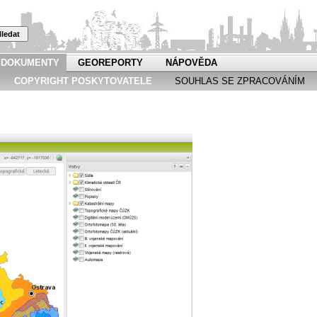
ledat
DOKUMENTY
GEOREPORTY
NÁPOVĚDA
COPYRIGHT POSKYTOVATELE
SOUHLAS SE ZPRACOVÁNÍM