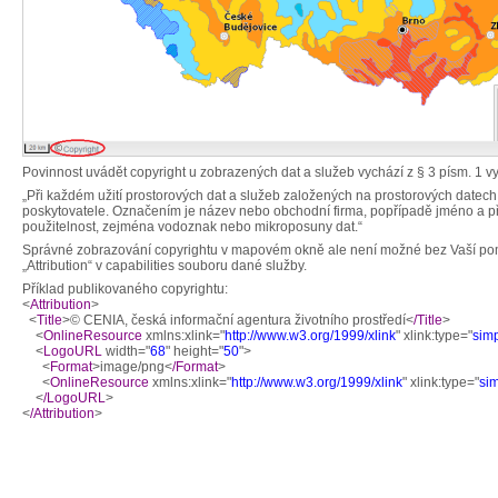
Povinnost uvádět copyright u zobrazených dat a služeb vychází z § 3 písm. 1 v
„Při každém užití prostorových dat a služeb založených na prostorových datec
poskytovatele. Označením je název nebo obchodní firma, popřípadě jméno a příjm
použitelnost, zejména vodoznak nebo mikroposuny dat.“
Správné zobrazování copyrightu v mapovém okně ale není možné bez Vaší pomo
„Attribution“ v capabilities souboru dané služby.
Příklad publikovaného copyrightu:
<
Attribution
>
<
Title
>© CENIA, česká informační agentura životního prostředí<
/Title
>
<
OnlineResource
xmlns:xlink="
http://www.w3.org/1999/xlink
" xlink:type="
sim
<
LogoURL
width="
68
" height="
50
">
<
Format
>image/png<
/Format
>
<
OnlineResource
xmlns:xlink="
http://www.w3.org/1999/xlink
" xlink:type="
si
<
/LogoURL
>
<
/Attribution
>