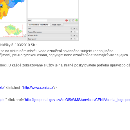
yhlášky č. 103/2010 Sb.:
h se na viditelném místě uvede označení povinného subjektu nebo jiného
ení, jde-li o fyzickou osobu, copyright nebo označení dat nemající vliv na jejich
ci. U každé zobrazované služby je na straně poskytovatele potřeba upravit polo
ple
" xlink:href="
http://www.cenia.cz
"/>
mple
" xlink:href="
http://geoportal.gov.cz/ArcGIS/WMS/services/CENIA/cenia_logo.pn