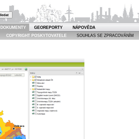
ledat
DOKUMENTY
GEOREPORTY
NÁPOVĚDA
COPYRIGHT POSKYTOVATELE
SOUHLAS SE ZPRACOVÁNÍM