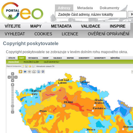
Adresy
Metadata
Dokumenty
H
VÍTEJTE
MAPY
METADATA
VALIDACE
INSPIRE
VYHLEDAT
COOKIES
LICENCE
OVĚŘENÍ OPRÁVNĚNÍ
Copyright poskytovatele
Copyright poskytovatele se zobrazuje v levém dolním rohu mapového okna.