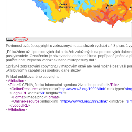
Povinnost uvádět copyright u zobrazených dat a služeb vychází z § 3 písm. 1 v
„Při každém užití prostorových dat a služeb založených na prostorových datec
poskytovatele. Označením je název nebo obchodní firma, popřípadě jméno a příjm
použitelnost, zejména vodoznak nebo mikroposuny dat.“
Správné zobrazování copyrightu v mapovém okně ale není možné bez Vaší pomo
„Attribution“ v capabilities souboru dané služby.
Příklad publikovaného copyrightu:
<
Attribution
>
<
Title
>© CENIA, česká informační agentura životního prostředí<
/Title
>
<
OnlineResource
xmlns:xlink="
http://www.w3.org/1999/xlink
" xlink:type="
sim
<
LogoURL
width="
68
" height="
50
">
<
Format
>image/png<
/Format
>
<
OnlineResource
xmlns:xlink="
http://www.w3.org/1999/xlink
" xlink:type="
si
<
/LogoURL
>
<
/Attribution
>