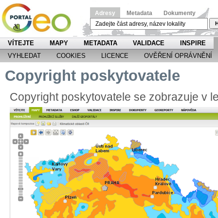
Adresy
Metadata
Dokumenty
H
VÍTEJTE
MAPY
METADATA
VALIDACE
INSPIRE
VYHLEDAT
COOKIES
LICENCE
OVĚŘENÍ OPRÁVNĚNÍ
Copyright poskytovatele
Copyright poskytovatele se zobrazuje v