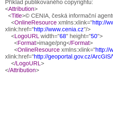
Příklad publikovaného copyrightu:
<
Attribution
>
<
Title
>© CENIA, česká informační agentu
<
OnlineResource
xmlns:xlink="
http://
xlink:href="
http://www.cenia.cz
"/>
<
LogoURL
width="
68
" height="
50
">
<
Format
>image/png<
/Format
>
<
OnlineResource
xmlns:xlink="
http:/
xlink:href="
http://geoportal.gov.cz/ArcG
<
/LogoURL
>
<
/Attribution
>