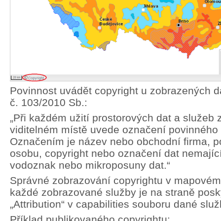
Povinnost uvádět copyright u zobrazených da
č. 103/2010 Sb.:
„Při každém užití prostorových dat a služeb
viditelném místě uvede označení povinného 
Označením je název nebo obchodní firma, pop
osobu, copyright nebo označení dat nemající 
vodoznak nebo mikroposuny dat.“
Správné zobrazování copyrightu v mapovém
každé zobrazované služby je na straně posky
„Attribution“ v capabilities souboru dané služ
Příklad publikovaného copyrightu: