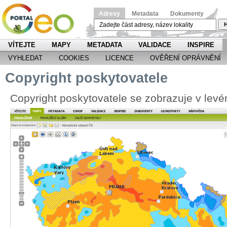
Adresy
Metadata
Dokumenty
H
VÍTEJTE
MAPY
METADATA
VALIDACE
INSPIRE
VYHLEDAT
COOKIES
LICENCE
OVĚŘENÍ OPRÁVNĚNÍ
Copyright poskytovatele
Copyright poskytovatele se zobrazuje v le