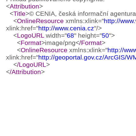
<
Attribution
>
<
Title
>© CENIA, česká informační agentura 
<
OnlineResource
xmlns:xlink="
http://www
xlink:href="
http://www.cenia.cz
"/>
<
LogoURL
width="
68
" height="
50
">
<
Format
>image/png<
/Format
>
<
OnlineResource
xmlns:xlink="
http://ww
xlink:href="
http://geoportal.gov.cz/ArcGIS/
<
/LogoURL
>
<
/Attribution
>