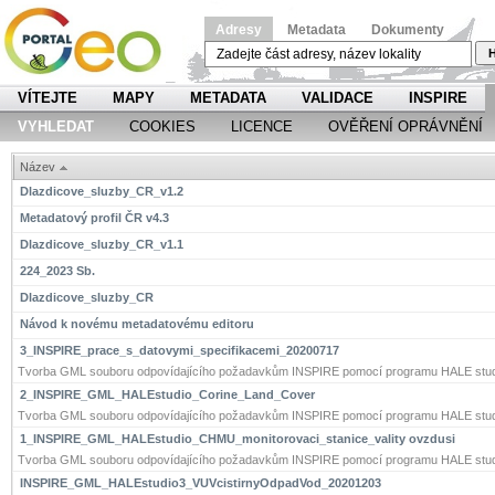
Adresy
Metadata
Dokumenty
H
VÍTEJTE
MAPY
METADATA
VALIDACE
INSPIRE
VYHLEDAT
COOKIES
LICENCE
OVĚŘENÍ OPRÁVNĚNÍ
Název
Dlazdicove_sluzby_CR_v1.2
Metadatový profil ČR v4.3
Dlazdicove_sluzby_CR_v1.1
224_2023 Sb.
Dlazdicove_sluzby_CR
Návod k novému metadatovému editoru
3_INSPIRE_prace_s_datovymi_specifikacemi_20200717
Tvorba GML souboru odpovídajícího požadavkům INSPIRE pomocí programu HALE stud
2_INSPIRE_GML_HALEstudio_Corine_Land_Cover
Tvorba GML souboru odpovídajícího požadavkům INSPIRE pomocí programu HALE stud
1_INSPIRE_GML_HALEstudio_CHMU_monitorovaci_stanice_vality ovzdusi
Tvorba GML souboru odpovídajícího požadavkům INSPIRE pomocí programu HALE stud
INSPIRE_GML_HALEstudio3_VUVcistirnyOdpadVod_20201203