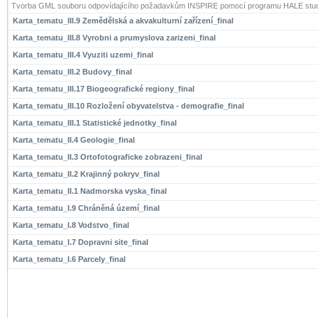
Tvorba GML souboru odpovídajícího požadavkům INSPIRE pomocí programu HALE stud
Karta_tematu_III.9 Zemědělská a akvakulturní zařízení_final
Karta_tematu_III.8 Vyrobni a prumyslova zarizeni_final
Karta_tematu_III.4 Vyuziti uzemi_final
Karta_tematu_III.2 Budovy_final
Karta_tematu_III.17 Biogeografické regiony_final
Karta_tematu_III.10 Rozložení obyvatelstva - demografie_final
Karta_tematu_III.1 Statistické jednotky_final
Karta_tematu_II.4 Geologie_final
Karta_tematu_II.3 Ortofotograficke zobrazeni_final
Karta_tematu_II.2 Krajinný pokryv_final
Karta_tematu_II.1 Nadmorska vyska_final
Karta_tematu_I.9 Chráněná území_final
Karta_tematu_I.8 Vodstvo_final
Karta_tematu_I.7 Dopravni site_final
Karta_tematu_I.6 Parcely_final