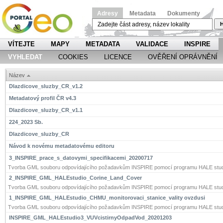
Adresy
Metadata
Dokumenty
H
VÍTEJTE
MAPY
METADATA
VALIDACE
INSPIRE
VYHLEDAT
COOKIES
LICENCE
OVĚŘENÍ OPRÁVNĚNÍ
Název
Dlazdicove_sluzby_CR_v1.2
Metadatový profil ČR v4.3
Dlazdicove_sluzby_CR_v1.1
224_2023 Sb.
Dlazdicove_sluzby_CR
Návod k novému metadatovému editoru
3_INSPIRE_prace_s_datovymi_specifikacemi_20200717
Tvorba GML souboru odpovídajícího požadavkům INSPIRE pomocí programu HALE stud
2_INSPIRE_GML_HALEstudio_Corine_Land_Cover
Tvorba GML souboru odpovídajícího požadavkům INSPIRE pomocí programu HALE stud
1_INSPIRE_GML_HALEstudio_CHMU_monitorovaci_stanice_vality ovzdusi
Tvorba GML souboru odpovídajícího požadavkům INSPIRE pomocí programu HALE stud
INSPIRE_GML_HALEstudio3_VUVcistirnyOdpadVod_20201203