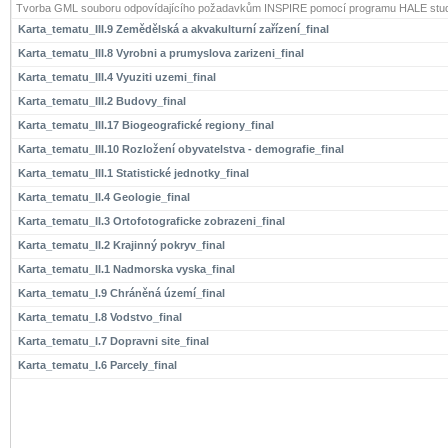
Tvorba GML souboru odpovídajícího požadavkům INSPIRE pomocí programu HALE stud
Karta_tematu_III.9 Zemědělská a akvakulturní zařízení_final
Karta_tematu_III.8 Vyrobni a prumyslova zarizeni_final
Karta_tematu_III.4 Vyuziti uzemi_final
Karta_tematu_III.2 Budovy_final
Karta_tematu_III.17 Biogeografické regiony_final
Karta_tematu_III.10 Rozložení obyvatelstva - demografie_final
Karta_tematu_III.1 Statistické jednotky_final
Karta_tematu_II.4 Geologie_final
Karta_tematu_II.3 Ortofotograficke zobrazeni_final
Karta_tematu_II.2 Krajinný pokryv_final
Karta_tematu_II.1 Nadmorska vyska_final
Karta_tematu_I.9 Chráněná území_final
Karta_tematu_I.8 Vodstvo_final
Karta_tematu_I.7 Dopravni site_final
Karta_tematu_I.6 Parcely_final