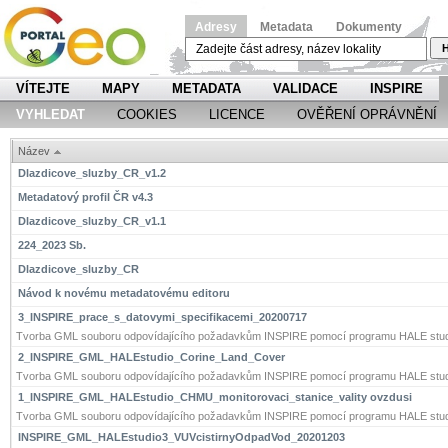
Adresy
Metadata
Dokumenty
H
VÍTEJTE
MAPY
METADATA
VALIDACE
INSPIRE
VYHLEDAT
COOKIES
LICENCE
OVĚŘENÍ OPRÁVNĚNÍ
Název
Dlazdicove_sluzby_CR_v1.2
Metadatový profil ČR v4.3
Dlazdicove_sluzby_CR_v1.1
224_2023 Sb.
Dlazdicove_sluzby_CR
Návod k novému metadatovému editoru
3_INSPIRE_prace_s_datovymi_specifikacemi_20200717
Tvorba GML souboru odpovídajícího požadavkům INSPIRE pomocí programu HALE stud
2_INSPIRE_GML_HALEstudio_Corine_Land_Cover
Tvorba GML souboru odpovídajícího požadavkům INSPIRE pomocí programu HALE stud
1_INSPIRE_GML_HALEstudio_CHMU_monitorovaci_stanice_vality ovzdusi
Tvorba GML souboru odpovídajícího požadavkům INSPIRE pomocí programu HALE stud
INSPIRE_GML_HALEstudio3_VUVcistirnyOdpadVod_20201203