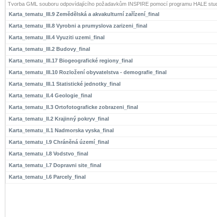
Tvorba GML souboru odpovídajícího požadavkům INSPIRE pomocí programu HALE stud
Karta_tematu_III.9 Zemědělská a akvakulturní zařízení_final
Karta_tematu_III.8 Vyrobni a prumyslova zarizeni_final
Karta_tematu_III.4 Vyuziti uzemi_final
Karta_tematu_III.2 Budovy_final
Karta_tematu_III.17 Biogeografické regiony_final
Karta_tematu_III.10 Rozložení obyvatelstva - demografie_final
Karta_tematu_III.1 Statistické jednotky_final
Karta_tematu_II.4 Geologie_final
Karta_tematu_II.3 Ortofotograficke zobrazeni_final
Karta_tematu_II.2 Krajinný pokryv_final
Karta_tematu_II.1 Nadmorska vyska_final
Karta_tematu_I.9 Chráněná území_final
Karta_tematu_I.8 Vodstvo_final
Karta_tematu_I.7 Dopravni site_final
Karta_tematu_I.6 Parcely_final