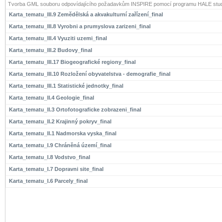
Tvorba GML souboru odpovídajícího požadavkům INSPIRE pomocí programu HALE stud
Karta_tematu_III.9 Zemědělská a akvakulturní zařízení_final
Karta_tematu_III.8 Vyrobni a prumyslova zarizeni_final
Karta_tematu_III.4 Vyuziti uzemi_final
Karta_tematu_III.2 Budovy_final
Karta_tematu_III.17 Biogeografické regiony_final
Karta_tematu_III.10 Rozložení obyvatelstva - demografie_final
Karta_tematu_III.1 Statistické jednotky_final
Karta_tematu_II.4 Geologie_final
Karta_tematu_II.3 Ortofotograficke zobrazeni_final
Karta_tematu_II.2 Krajinný pokryv_final
Karta_tematu_II.1 Nadmorska vyska_final
Karta_tematu_I.9 Chráněná území_final
Karta_tematu_I.8 Vodstvo_final
Karta_tematu_I.7 Dopravni site_final
Karta_tematu_I.6 Parcely_final