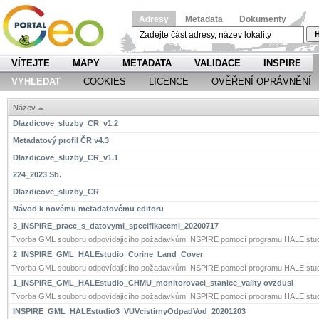
Adresy
Metadata
Dokumenty
H
VÍTEJTE
MAPY
METADATA
VALIDACE
INSPIRE
VYHLEDAT
COOKIES
LICENCE
OVĚŘENÍ OPRÁVNĚNÍ
Název
Dlazdicove_sluzby_CR_v1.2
Metadatový profil ČR v4.3
Dlazdicove_sluzby_CR_v1.1
224_2023 Sb.
Dlazdicove_sluzby_CR
Návod k novému metadatovému editoru
3_INSPIRE_prace_s_datovymi_specifikacemi_20200717
Tvorba GML souboru odpovídajícího požadavkům INSPIRE pomocí programu HALE stud
2_INSPIRE_GML_HALEstudio_Corine_Land_Cover
Tvorba GML souboru odpovídajícího požadavkům INSPIRE pomocí programu HALE stud
1_INSPIRE_GML_HALEstudio_CHMU_monitorovaci_stanice_vality ovzdusi
Tvorba GML souboru odpovídajícího požadavkům INSPIRE pomocí programu HALE stud
INSPIRE_GML_HALEstudio3_VUVcistirnyOdpadVod_20201203