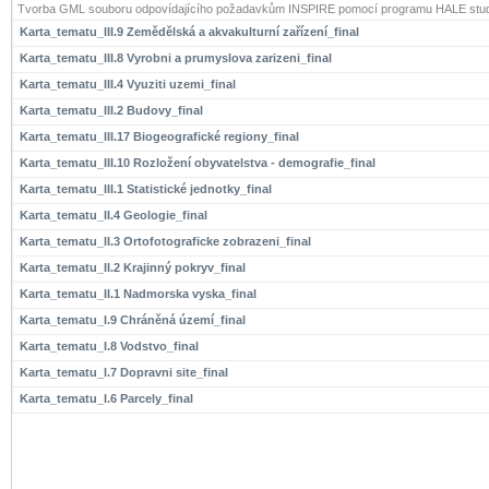
Tvorba GML souboru odpovídajícího požadavkům INSPIRE pomocí programu HALE stud
Karta_tematu_III.9 Zemědělská a akvakulturní zařízení_final
Karta_tematu_III.8 Vyrobni a prumyslova zarizeni_final
Karta_tematu_III.4 Vyuziti uzemi_final
Karta_tematu_III.2 Budovy_final
Karta_tematu_III.17 Biogeografické regiony_final
Karta_tematu_III.10 Rozložení obyvatelstva - demografie_final
Karta_tematu_III.1 Statistické jednotky_final
Karta_tematu_II.4 Geologie_final
Karta_tematu_II.3 Ortofotograficke zobrazeni_final
Karta_tematu_II.2 Krajinný pokryv_final
Karta_tematu_II.1 Nadmorska vyska_final
Karta_tematu_I.9 Chráněná území_final
Karta_tematu_I.8 Vodstvo_final
Karta_tematu_I.7 Dopravni site_final
Karta_tematu_I.6 Parcely_final