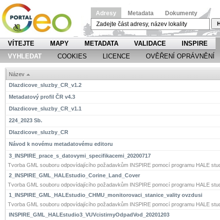
Adresy
Metadata
Dokumenty
H
VÍTEJTE
MAPY
METADATA
VALIDACE
INSPIRE
VYHLEDAT
COOKIES
LICENCE
OVĚŘENÍ OPRÁVNĚNÍ
Název
Dlazdicove_sluzby_CR_v1.2
Metadatový profil ČR v4.3
Dlazdicove_sluzby_CR_v1.1
224_2023 Sb.
Dlazdicove_sluzby_CR
Návod k novému metadatovému editoru
3_INSPIRE_prace_s_datovymi_specifikacemi_20200717
Tvorba GML souboru odpovídajícího požadavkům INSPIRE pomocí programu HALE stud
2_INSPIRE_GML_HALEstudio_Corine_Land_Cover
Tvorba GML souboru odpovídajícího požadavkům INSPIRE pomocí programu HALE stud
1_INSPIRE_GML_HALEstudio_CHMU_monitorovaci_stanice_vality ovzdusi
Tvorba GML souboru odpovídajícího požadavkům INSPIRE pomocí programu HALE stud
INSPIRE_GML_HALEstudio3_VUVcistirnyOdpadVod_20201203