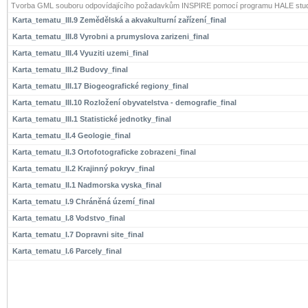
Tvorba GML souboru odpovídajícího požadavkům INSPIRE pomocí programu HALE stud
Karta_tematu_III.9 Zemědělská a akvakulturní zařízení_final
Karta_tematu_III.8 Vyrobni a prumyslova zarizeni_final
Karta_tematu_III.4 Vyuziti uzemi_final
Karta_tematu_III.2 Budovy_final
Karta_tematu_III.17 Biogeografické regiony_final
Karta_tematu_III.10 Rozložení obyvatelstva - demografie_final
Karta_tematu_III.1 Statistické jednotky_final
Karta_tematu_II.4 Geologie_final
Karta_tematu_II.3 Ortofotograficke zobrazeni_final
Karta_tematu_II.2 Krajinný pokryv_final
Karta_tematu_II.1 Nadmorska vyska_final
Karta_tematu_I.9 Chráněná území_final
Karta_tematu_I.8 Vodstvo_final
Karta_tematu_I.7 Dopravni site_final
Karta_tematu_I.6 Parcely_final