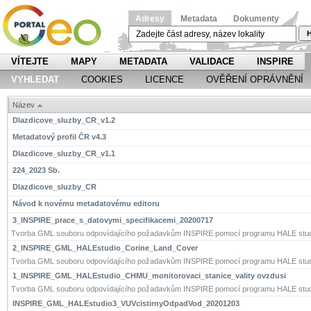
Adresy
Metadata
Dokumenty
H
VÍTEJTE
MAPY
METADATA
VALIDACE
INSPIRE
VYHLEDAT
COOKIES
LICENCE
OVĚŘENÍ OPRÁVNĚNÍ
Název
Dlazdicove_sluzby_CR_v1.2
Metadatový profil ČR v4.3
Dlazdicove_sluzby_CR_v1.1
224_2023 Sb.
Dlazdicove_sluzby_CR
Návod k novému metadatovému editoru
3_INSPIRE_prace_s_datovymi_specifikacemi_20200717
Tvorba GML souboru odpovídajícího požadavkům INSPIRE pomocí programu HALE stud
2_INSPIRE_GML_HALEstudio_Corine_Land_Cover
Tvorba GML souboru odpovídajícího požadavkům INSPIRE pomocí programu HALE stud
1_INSPIRE_GML_HALEstudio_CHMU_monitorovaci_stanice_vality ovzdusi
Tvorba GML souboru odpovídajícího požadavkům INSPIRE pomocí programu HALE stud
INSPIRE_GML_HALEstudio3_VUVcistirnyOdpadVod_20201203