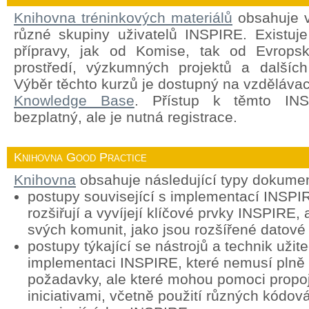
Knihovna tréninkových materiálů
obsahuje v
různé skupiny uživatelů INSPIRE. Existuj
přípravy, jak od Komise, tak od Evropsk
prostředí, výzkumných projektů a dalších
Výběr těchto kurzů je dostupný na vzděláva
Knowledge Base
. Přístup k těmto INS
bezplatný, ale je nutná registrace.
Knihovna Good Practice
Knihovna
obsahuje následující typy dokume
postupy související s implementací INSPIR
rozšiřují a vyvíjejí klíčové prvky INSPIRE, 
svých komunit, jako jsou rozšířené datové
postupy týkající se nástrojů a technik užit
implementaci INSPIRE, které nemusí plně
požadavky, ale které mohou pomoci propoj
iniciativami, včetně použití různých kódová