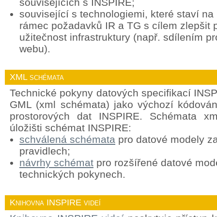
souvisejících s INSPIRE;
související s technologiemi, které staví n
rámec požadavků IR a TG s cílem zlepšit p
užitečnost infrastruktury (např. sdílením p
webu).
XML schémata
Technické pokyny datových specifikací INSP
GML (xml schémata) jako výchozí kódován
prostorových dat INSPIRE. Schémata xml
úložišti schémat INSPIRE:
schválená schémata
pro datové modely za
pravidlech;
návrhy schémat
pro rozšířené datové mod
technických pokynech.
Knihovna INSPIRE videí