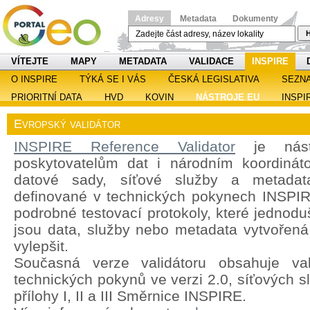
Adresy
Metadata
Dokumenty
H
VÍTEJTE
MAPY
METADATA
VALIDACE
INSPIRE
O INSPIRE
TÝKÁ SE I VÁS
ČESKÁ LEGISLATIVA
SEZN
PRIORITNÍ DATA
HVD
KOVIN
NÁSTROJE EU
INSPI
Evropský validátor
INSPIRE Reference Validator
je nástr
poskytovatelům dat i národním koordináto
datové sady, síťové služby a metadat
definované v technických pokynech INSPIRE
podrobné testovací protokoly, které jednoduš
jsou data, služby nebo metadata vytvořená 
vylepšit.
Současná verze validátoru obsahuje val
technických pokynů ve verzi 2.0, síťových s
přílohy I, II a III Směrnice INSPIRE.