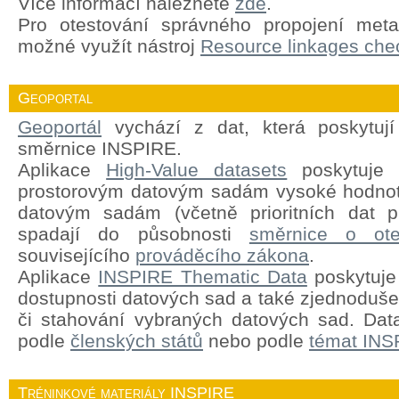
Více informací naleznete
zde
.
Pro otestování správného propojení meta
možné využít nástroj
Resource linkages chec
Geoportal
Geoportál
vychází z dat, která poskytují
směrnice INSPIRE.
Aplikace
High-Value datasets
poskytuje 
prostorovým datovým sadám vysoké hodnot
datovým sadám (včetně prioritních dat pr
spadají do působnosti
směrnice o ote
souvisejícího
prováděcího zákona
.
Aplikace
INSPIRE Thematic Data
poskytuje 
dostupnosti datových sad a také zjednodušen
či stahování vybraných datových sad. Dat
podle
členských států
nebo podle
témat INS
Tréninkové materiály INSPIRE