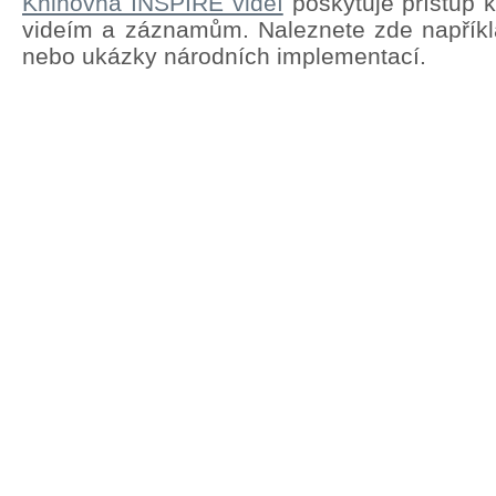
Knihovna INSPIRE videí
poskytuje přístup 
videím a záznamům. Naleznete zde napřík
nebo ukázky národních implementací.