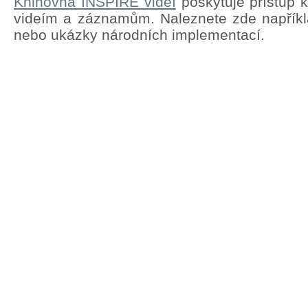
Knihovna INSPIRE videí
poskytuje přístup 
videím a záznamům. Naleznete zde napřík
nebo ukázky národních implementací.