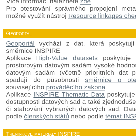
Více informací naleznete
zde
.
Pro otestování správného propojení meta
možné využít nástroj
Resource linkages chec
Geoportal
Geoportál
vychází z dat, která poskytují
směrnice INSPIRE.
Aplikace
High-Value datasets
poskytuje 
prostorovým datovým sadám vysoké hodnot
datovým sadám (včetně prioritních dat pr
spadají do působnosti
směrnice o ote
souvisejícího
prováděcího zákona
.
Aplikace
INSPIRE Thematic Data
poskytuje 
dostupnosti datových sad a také zjednodušen
či stahování vybraných datových sad. Dat
podle
členských států
nebo podle
témat INS
Tréninkové materiály INSPIRE