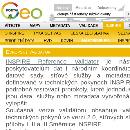
Adresy
Metadata
Dokumenty
H
VÍTEJTE
MAPY
METADATA
VALIDACE
INSPIRE
O INSPIRE
TÝKÁ SE I VÁS
ČESKÁ LEGISLATIVA
SEZN
PRIORITNÍ DATA
HVD
KOVIN
NÁSTROJE EU
INSPI
Evropský validátor
INSPIRE Reference Validator
je nástr
poskytovatelům dat i národním koordináto
datové sady, síťové služby a metadat
definované v technických pokynech INSPIRE
podrobné testovací protokoly, které jednoduš
jsou data, služby nebo metadata vytvořená 
vylepšit.
Současná verze validátoru obsahuje val
technických pokynů ve verzi 2.0, síťových s
přílohy I, II a III Směrnice INSPIRE.