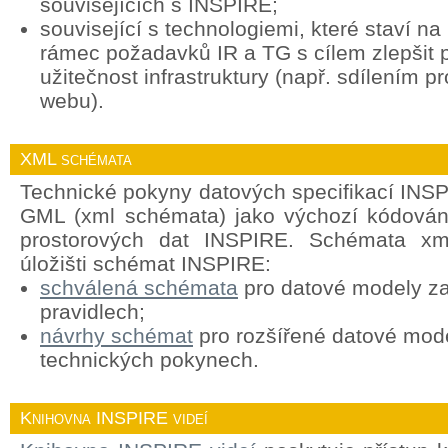
souvisejících s INSPIRE;
související s technologiemi, které staví n
rámec požadavků IR a TG s cílem zlepšit p
užitečnost infrastruktury (např. sdílením p
webu).
XML schémata
Technické pokyny datových specifikací INSP
GML (xml schémata) jako výchozí kódován
prostorových dat INSPIRE. Schémata xml
úložišti schémat INSPIRE:
schválená schémata
pro datové modely za
pravidlech;
návrhy schémat
pro rozšířené datové mod
technických pokynech.
Knihovna INSPIRE videí