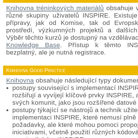
Knihovna tréninkových materiálů
obsahuje v
různé skupiny uživatelů INSPIRE. Existuj
přípravy, jak od Komise, tak od Evropsk
prostředí, výzkumných projektů a dalších
Výběr těchto kurzů je dostupný na vzděláva
Knowledge Base
. Přístup k těmto INS
bezplatný, ale je nutná registrace.
Knihovna Good Practice
Knihovna
obsahuje následující typy dokume
postupy související s implementací INSPIR
rozšiřují a vyvíjejí klíčové prvky INSPIRE, 
svých komunit, jako jsou rozšířené datové
postupy týkající se nástrojů a technik užit
implementaci INSPIRE, které nemusí plně
požadavky, ale které mohou pomoci propoj
iniciativami, včetně použití různých kódová