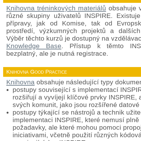
Knihovna tréninkových materiálů
obsahuje v
různé skupiny uživatelů INSPIRE. Existuj
přípravy, jak od Komise, tak od Evropsk
prostředí, výzkumných projektů a dalších
Výběr těchto kurzů je dostupný na vzděláva
Knowledge Base
. Přístup k těmto INS
bezplatný, ale je nutná registrace.
Knihovna Good Practice
Knihovna
obsahuje následující typy dokume
postupy související s implementací INSPIR
rozšiřují a vyvíjejí klíčové prvky INSPIRE, 
svých komunit, jako jsou rozšířené datové
postupy týkající se nástrojů a technik užit
implementaci INSPIRE, které nemusí plně
požadavky, ale které mohou pomoci propoj
iniciativami, včetně použití různých kódová