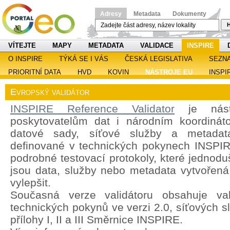
Adresy
Metadata
Dokumenty
H
VÍTEJTE
MAPY
METADATA
VALIDACE
INSPIRE
O INSPIRE
TÝKÁ SE I VÁS
ČESKÁ LEGISLATIVA
SEZN
PRIORITNÍ DATA
HVD
KOVIN
NÁSTROJE EU
INSPI
Evropský validátor
INSPIRE Reference Validator
je nástr
poskytovatelům dat i národním koordináto
datové sady, síťové služby a metadat
definované v technických pokynech INSPIRE
podrobné testovací protokoly, které jednoduš
jsou data, služby nebo metadata vytvořená 
vylepšit.
Současná verze validátoru obsahuje val
technických pokynů ve verzi 2.0, síťových s
přílohy I, II a III Směrnice INSPIRE.