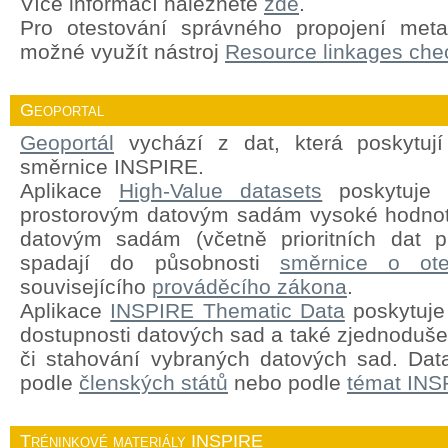
Více informací naleznete
zde
.
Pro otestování správného propojení meta
možné využít nástroj
Resource linkages chec
Geoportal
Geoportál
vychází z dat, která poskytují
směrnice INSPIRE.
Aplikace
High-Value datasets
poskytuje 
prostorovým datovým sadám vysoké hodnot
datovým sadám (včetně prioritních dat pr
spadají do působnosti
směrnice o ote
souvisejícího
prováděcího zákona
.
Aplikace
INSPIRE Thematic Data
poskytuje 
dostupnosti datových sad a také zjednodušen
či stahování vybraných datových sad. Dat
podle
členských států
nebo podle
témat INS
Tréninkové materiály INSPIRE