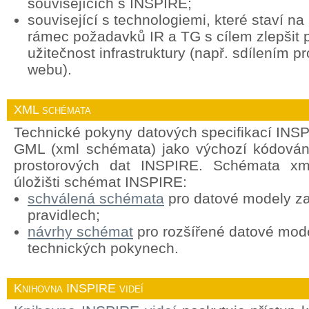
souvisejících s INSPIRE;
související s technologiemi, které staví n
rámec požadavků IR a TG s cílem zlepšit p
užitečnost infrastruktury (např. sdílením p
webu).
XML schémata
Technické pokyny datových specifikací INSP
GML (xml schémata) jako výchozí kódován
prostorových dat INSPIRE. Schémata xml
úložišti schémat INSPIRE:
schválená schémata
pro datové modely za
pravidlech;
návrhy schémat
pro rozšířené datové mod
technických pokynech.
Knihovna INSPIRE videí