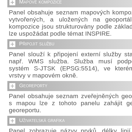
Mapové kompozice
Panel obsahuje seznam mapových kompozi
vytvořených, a uložených na geoportá
kompozice jsou strukturovány podle základ
lze uspožádat podle témat INSPIRE.
Připojit službu
Panel slouží k připojení externí služby s
např. WMS služba. Služba musí podpo
systém S-JTSK (EPSG:5514), ve které
vrstvy v mapovém okně.
Georeporty
Panel obsahuje seznam zveřejněných geor
s mapou lze z tohoto panelu zahájit g
georeportu.
Uživatelská grafika
Panel zobrazuje názvy prvků, délky lini