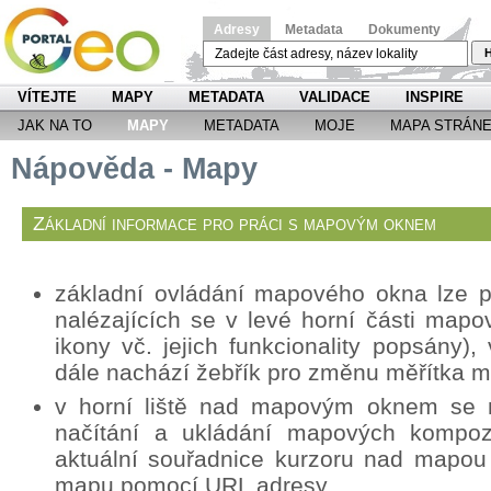
Adresy
Metadata
Dokumenty
H
VÍTEJTE
MAPY
METADATA
VALIDACE
INSPIRE
JAK NA TO
MAPY
METADATA
MOJE
MAPA STRÁN
Nápověda - Mapy
Základní informace pro práci s mapovým oknem
základní ovládání mapového okna lze p
nalézajících se v levé horní části mapo
ikony vč. jejich funkcionality popsány
dále nachází žebřík pro změnu měřítka 
v horní liště nad mapovým oknem se n
načítání a ukládání mapových kompozi
aktuální souřadnice kurzoru nad mapou
mapu pomocí URL adresy.