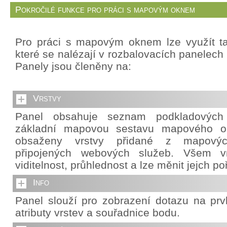
Pokročilé funkce pro práci s mapovým oknem
Pro práci s mapovým oknem lze využít ta
které se nalézají v rozbalovacích panelech 
Panely jsou členěny na:
Vrstvy
Panel obsahuje seznam podkladových v
základní mapovou sestavu mapového o
obsaženy vrstvy přidané z mapový
připojených webových služeb. Všem vr
viditelnost, průhlednost a lze měnit jejch po
Info
Panel slouží pro zobrazení dotazu na pr
atributy vrstev a souřadnice bodu.