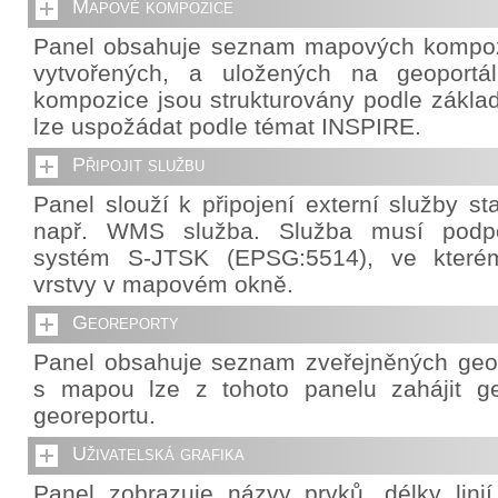
Mapové kompozice
Panel obsahuje seznam mapových kompozi
vytvořených, a uložených na geoportá
kompozice jsou strukturovány podle základ
lze uspožádat podle témat INSPIRE.
Připojit službu
Panel slouží k připojení externí služby s
např. WMS služba. Služba musí podpo
systém S-JTSK (EPSG:5514), ve které
vrstvy v mapovém okně.
Georeporty
Panel obsahuje seznam zveřejněných geor
s mapou lze z tohoto panelu zahájit g
georeportu.
Uživatelská grafika
Panel zobrazuje názvy prvků, délky lini