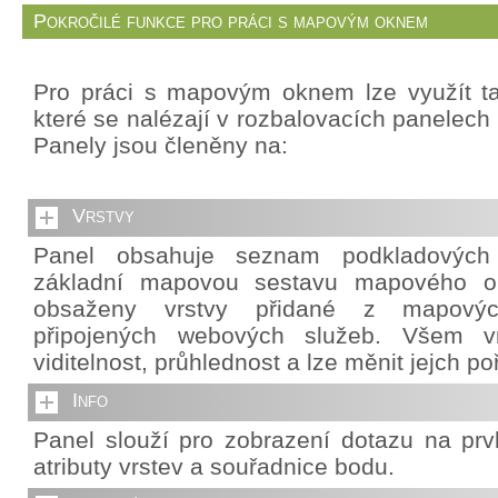
Pokročilé funkce pro práci s mapovým oknem
Pro práci s mapovým oknem lze využít ta
které se nalézají v rozbalovacích panelech 
Panely jsou členěny na:
Vrstvy
Panel obsahuje seznam podkladových v
základní mapovou sestavu mapového o
obsaženy vrstvy přidané z mapový
připojených webových služeb. Všem vr
viditelnost, průhlednost a lze měnit jejch po
Info
Panel slouží pro zobrazení dotazu na pr
atributy vrstev a souřadnice bodu.