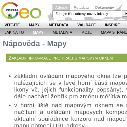
Adresy
Metadata
Dokumenty
H
VÍTEJTE
MAPY
METADATA
VALIDACE
INSPIRE
JAK NA TO
MAPY
METADATA
MOJE
MAPA STRÁN
Nápověda - Mapy
Základní informace pro práci s mapovým oknem
základní ovládání mapového okna lze p
nalézajících se v levé horní části mapo
ikony vč. jejich funkcionality popsány
dále nachází žebřík pro změnu měřítka 
v horní liště nad mapovým oknem se n
načítání a ukládání mapových kompozi
aktuální souřadnice kurzoru nad mapou
mapu pomocí URL adresy.