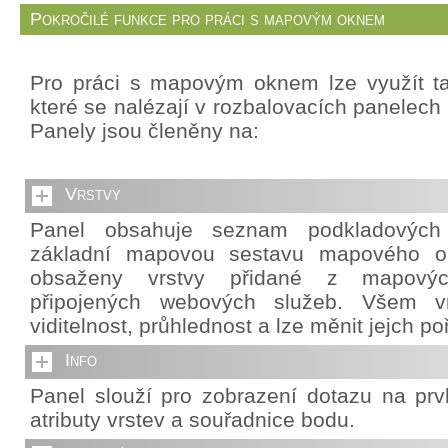
Pokročilé funkce pro práci s mapovým oknem
Pro práci s mapovým oknem lze využít ta
které se nalézají v rozbalovacích panelech 
Panely jsou členěny na:
Vrstvy
Panel obsahuje seznam podkladových v
základní mapovou sestavu mapového o
obsaženy vrstvy přidané z mapový
připojených webových služeb. Všem vr
viditelnost, průhlednost a lze měnit jejch po
Info
Panel slouží pro zobrazení dotazu na pr
atributy vrstev a souřadnice bodu.