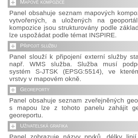
Mapové kompozice
Panel obsahuje seznam mapových kompozi
vytvořených, a uložených na geoportá
kompozice jsou strukturovány podle základ
lze uspožádat podle témat INSPIRE.
Připojit službu
Panel slouží k připojení externí služby s
např. WMS služba. Služba musí podpo
systém S-JTSK (EPSG:5514), ve které
vrstvy v mapovém okně.
Georeporty
Panel obsahuje seznam zveřejněných geor
s mapou lze z tohoto panelu zahájit g
georeportu.
Uživatelská grafika
Panel zobrazuje názvy prvků, délky lini