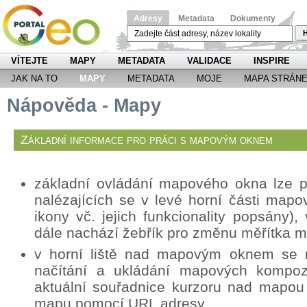
Adresy
Metadata
Dokumenty
H
VÍTEJTE
MAPY
METADATA
VALIDACE
INSPIRE
JAK NA TO
MAPY
METADATA
MOJE
MAPA STRÁN
Nápověda - Mapy
Základní informace pro práci s mapovým oknem
základní ovládání mapového okna lze p
nalézajících se v levé horní části mapo
ikony vč. jejich funkcionality popsány
dále nachází žebřík pro změnu měřítka 
v horní liště nad mapovým oknem se n
načítání a ukládání mapových kompozi
aktuální souřadnice kurzoru nad mapou
mapu pomocí URL adresy.