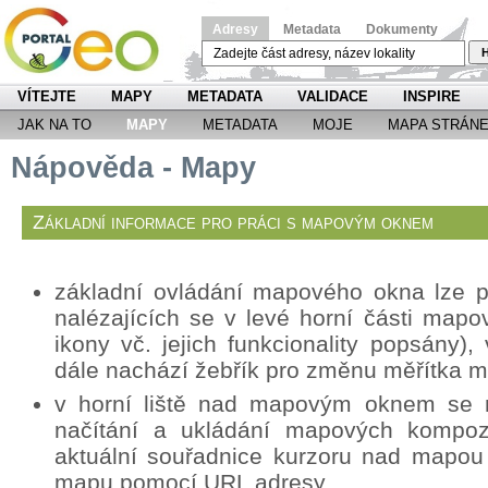
Adresy
Metadata
Dokumenty
H
VÍTEJTE
MAPY
METADATA
VALIDACE
INSPIRE
JAK NA TO
MAPY
METADATA
MOJE
MAPA STRÁN
Nápověda - Mapy
Základní informace pro práci s mapovým oknem
základní ovládání mapového okna lze p
nalézajících se v levé horní části mapo
ikony vč. jejich funkcionality popsány
dále nachází žebřík pro změnu měřítka 
v horní liště nad mapovým oknem se n
načítání a ukládání mapových kompozi
aktuální souřadnice kurzoru nad mapou
mapu pomocí URL adresy.