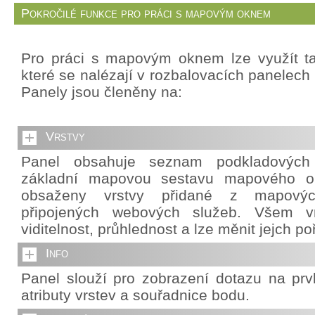
Pokročilé funkce pro práci s mapovým oknem
Pro práci s mapovým oknem lze využít ta
které se nalézají v rozbalovacích panelech 
Panely jsou členěny na:
Vrstvy
Panel obsahuje seznam podkladových v
základní mapovou sestavu mapového o
obsaženy vrstvy přidané z mapový
připojených webových služeb. Všem vr
viditelnost, průhlednost a lze měnit jejch po
Info
Panel slouží pro zobrazení dotazu na pr
atributy vrstev a souřadnice bodu.