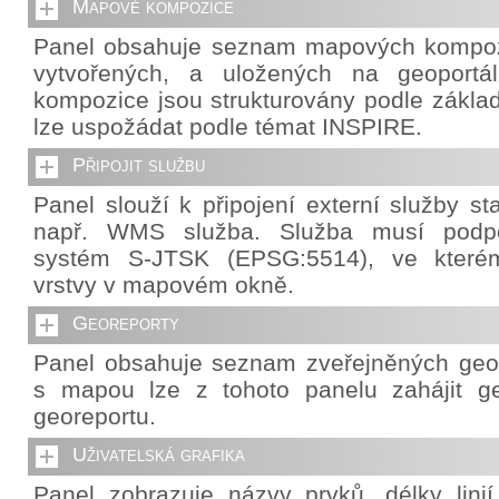
Mapové kompozice
Panel obsahuje seznam mapových kompozi
vytvořených, a uložených na geoportá
kompozice jsou strukturovány podle základ
lze uspožádat podle témat INSPIRE.
Připojit službu
Panel slouží k připojení externí služby s
např. WMS služba. Služba musí podpo
systém S-JTSK (EPSG:5514), ve které
vrstvy v mapovém okně.
Georeporty
Panel obsahuje seznam zveřejněných geor
s mapou lze z tohoto panelu zahájit g
georeportu.
Uživatelská grafika
Panel zobrazuje názvy prvků, délky lini