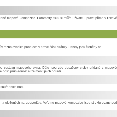
ené mapové kompozice. Parametry tisku si může uživatel upravit přímo v tiskov
í v rozbalovacích panelech v pravé části stránky. Panely jsou členěny na:
vou sestavu mapového okna. Dále jsou zde obsaženy vrstvy přidané z mapový
nost, průhlednost a lze měnit jejch pořadí.
a souřadnice bodu.
 a uložených na geoportálu. Veřejné mapové kompozice jsou strukturovány pod