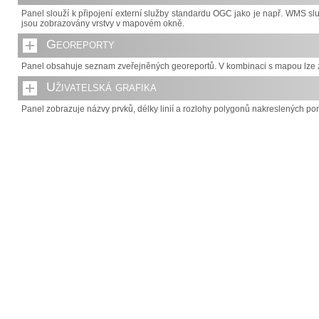
Panel slouží k připojení externí služby standardu OGC jako je např. WMS 
jsou zobrazovány vrstvy v mapovém okně.
Georeporty
Panel obsahuje seznam zveřejněných georeportů. V kombinaci s mapou lze z
Uživatelská grafika
Panel zobrazuje názvy prvků, délky linií a rozlohy polygonů nakreslených pom