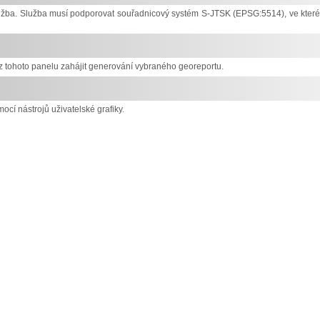
služba. Služba musí podporovat souřadnicový systém S-JTSK (EPSG:5514), ve kter
 tohoto panelu zahájit generování vybraného georeportu.
ocí nástrojů uživatelské grafiky.