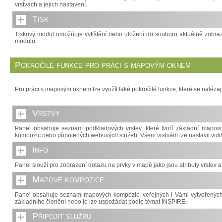
vrstvách a jejich nastavení.
Tisk
Tiskový modul umožňuje vytištění nebo uložení do souboru aktuálně zobraz
modulu.
Pokročilé funkce pro práci s mapovým oknem
Pro práci s mapovým oknem lze využít také pokročilé funkce, které se nalézaj
Vrstvy
Panel obsahuje seznam podkladových vrstev, které tvoří základní mapo
kompozic nebo připojených webových služeb. Všem vrstvám lze nastavit viditel
Info
Panel slouží pro zobrazení dotazu na prvky v mapě jako jsou atributy vrstev 
Mapové kompozice
Panel obsahuje seznam mapových kompozic, veřejných i Vámi vytvořených,
základního členění nebo je lze uspožádat podle témat INSPIRE.
Připojit službu