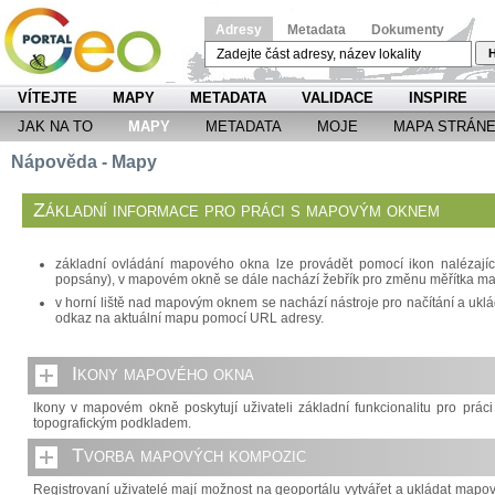
Adresy
Metadata
Dokumenty
H
VÍTEJTE
MAPY
METADATA
VALIDACE
INSPIRE
JAK NA TO
MAPY
METADATA
MOJE
MAPA STRÁN
Nápověda - Mapy
Základní informace pro práci s mapovým oknem
základní ovládání mapového okna lze provádět pomocí ikon nalézajícíc
popsány), v mapovém okně se dále nachází žebřík pro změnu měřítka m
v horní liště nad mapovým oknem se nachází nástroje pro načítání a ukl
odkaz na aktuální mapu pomocí URL adresy.
Ikony mapového okna
Ikony v mapovém okně poskytují uživateli základní funkcionalitu pro prá
topografickým podkladem.
Tvorba mapových kompozic
Registrovaní uživatelé mají možnost na geoportálu vytvářet a ukládat map