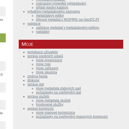
zobrazení výsledků vyhledávání
přidat vlastní katalog
vytváření metadatového záznamu
metadatový editor
převod metadat z INSPIRE na GeoDCAT
ém
validace
validace metadat v metadatovém editoru
validátor
Moje
registrace uživatele
správa osobních údajů
moje organizace
moje role
moje zařazení
moje skupina
ch
změna hesla
diskuse
správa dat
moje metadata datových sad
požadavky na zveřejnění dat
správa služeb
moje metadata služeb
hostované služby
správa kompozic
moje mapové kompozice
le
požadavky na zveřejnění mapových kompozic