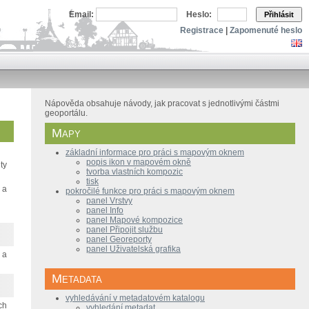
Email:
Heslo:
Přihlásit
Registrace
|
Zapomenuté heslo
Nápověda obsahuje návody, jak pracovat s jednotlivými částmi
geoportálu.
Mapy
základní informace pro práci s mapovým oknem
popis ikon v mapovém okně
ty
tvorba vlastních kompozic
tisk
 a
pokročilé funkce pro práci s mapovým oknem
panel Vrstvy
panel Info
panel Mapové kompozice
panel Připojit službu
panel Georeporty
panel Uživatelská grafika
 a
Metadata
vyhledávání v metadatovém katalogu
ch
vyhledání metadat