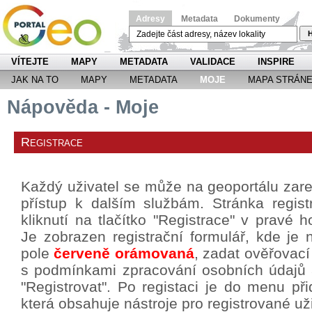
Adresy
Metadata
Dokumenty
H
VÍTEJTE
MAPY
METADATA
VALIDACE
INSPIRE
JAK NA TO
MAPY
METADATA
MOJE
MAPA STRÁN
Nápověda - Moje
Registrace
Každý uživatel se může na geoportálu zareg
přístup k dalším službám. Stránka regis
kliknutí na tlačítko "Registrace" v pravé h
Je zobrazen registrační formulář, kde je 
pole
červeně orámovaná
, zadat ověřovací
s podmínkami zpracování osobních údajů a 
"Registrovat". Po registaci je do menu p
která obsahuje nástroje pro registrované už