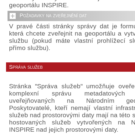
geoportálu INSPIRE.
Požadavky na zveřejnění dat
V pravé části stránky správy dat je formu
která chcete zveřejnit na geoportálu a vytv
službu (pokud máte vlastní prohlížecí slu
přímo službu).
Správa služeb
Stránka "Správa služeb" umožňuje oveř
komplexní správu metadatových
uveřejňovaných na Národním geo
Poskytovatelé, kteří nemají vlastní infrast
služeb nad prostorovými daty mají na této 
hostovaných služeb vytvořených na N
INSPIRE nad jejich prostorovými daty.