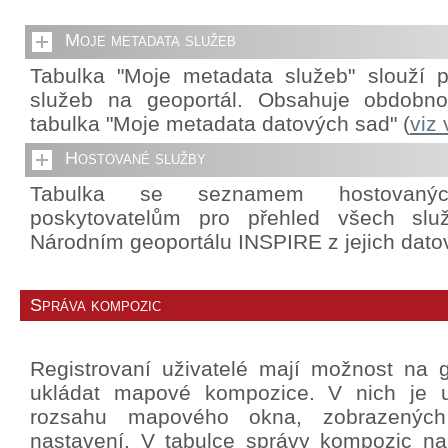
Moje metadata služeb
Tabulka "Moje metadata služeb" slouží p
služeb na geoportál. Obsahuje obdobnou
tabulka "Moje metadata datových sad" (
viz
Hostované služby
Tabulka se seznamem hostovanýc
poskytovatelům pro přehled všech slu
Národním geoportálu INSPIRE z jejich dato
Správa kompozic
Registrovaní uživatelé mají možnost na g
ukládat mapové kompozice. V nich je u
rozsahu mapového okna, zobrazených 
nastavení. V tabulce správy kompozic na