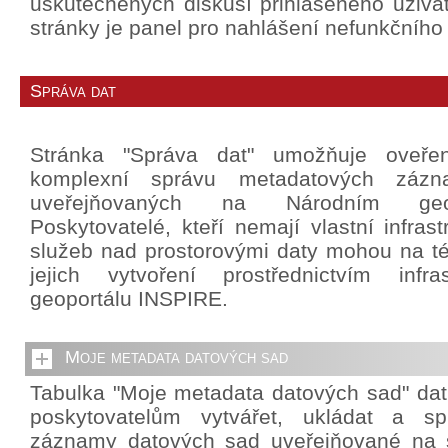
uskutečněných diskusí přihlášeného uživat
stránky je panel pro nahlášení nefunkčního
Správa dat
Stránka "Správa dat" umožňuje oveře
komplexní správu metadatových záz
uveřejňovaných na Národním geo
Poskytovatelé, kteří nemají vlastní infrast
služeb nad prostorovými daty mohou na té
jejich vytvoření prostřednictvím infra
geoportálu INSPIRE.
Moje metadata datových sad
Tabulka "Moje metadata datových sad" da
poskytovatelům vytvářet, ukládat a sp
záznamy datových sad uveřejňované na 