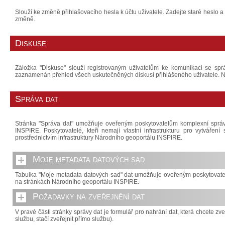
Slouží ke změně přihlašovacího hesla k účtu uživatele. Zadejte staré hesl
změně.
Diskuse
Záložka "Diskuse" slouží registrovaným uživatelům ke komunikaci se spr
zaznamenán přehled všech uskutečněných diskusí přihlášeného uživatele. Na
Správa dat
Stránka "Správa dat" umožňuje oveřeným poskytovatelům komplexní spr
INSPIRE. Poskytovatelé, kteří nemají vlastní infrastrukturu pro vytvářen
prostřednictvím infrastruktury Národního geoportálu INSPIRE.
Moje metadata datových sad
Tabulka "Moje metadata datových sad" dat umožňuje oveřeným poskytovate
na stránkách Národního geoportálu INSPIRE.
Požadavky na zveřejnění dat
V pravé části stránky správy dat je formulář pro nahrání dat, která chcete zve
službu, stačí zveřejnit přímo službu).