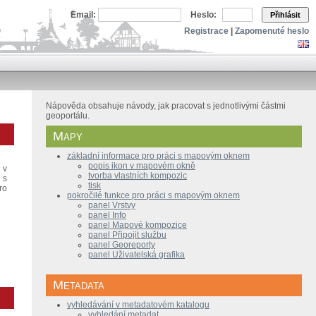
Email:
Heslo:
Přihlásit
Registrace
|
Zapomenuté heslo
Nápověda obsahuje návody, jak pracovat s jednotlivými částmi
geoportálu.
Mapy
základní informace pro práci s mapovým oknem
popis ikon v mapovém okně
 v
tvorba vlastních kompozic
 s
tisk
ro
pokročilé funkce pro práci s mapovým oknem
panel Vrstvy
panel Info
panel Mapové kompozice
panel Připojit službu
panel Georeporty
panel Uživatelská grafika
Metadata
vyhledávání v metadatovém katalogu
vyhledání metadat