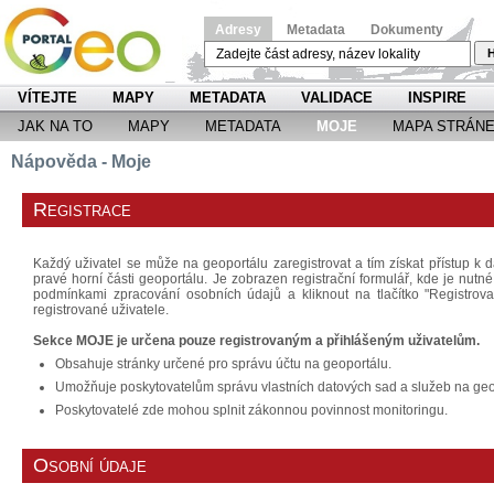
Adresy
Metadata
Dokumenty
H
VÍTEJTE
MAPY
METADATA
VALIDACE
INSPIRE
JAK NA TO
MAPY
METADATA
MOJE
MAPA STRÁN
Nápověda - Moje
Registrace
Každý uživatel se může na geoportálu zaregistrovat a tím získat přístup k d
pravé horní části geoportálu. Je zobrazen registrační formulář, kde je nutn
podmínkami zpracování osobních údajů a kliknout na tlačítko "Registrov
registrované uživatele.
Sekce MOJE je určena pouze registrovaným a přihlášeným uživatelům.
Obsahuje stránky určené pro správu účtu na geoportálu.
Umožňuje poskytovatelům správu vlastních datových sad a služeb na geo
Poskytovatelé zde mohou splnit zákonnou povinnost monitoringu.
Osobní údaje