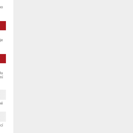
ho
je
lu
ní
né
cí