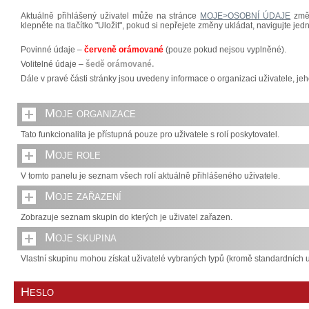
Aktuálně přihlášený uživatel může na stránce
MOJE>OSOBNÍ ÚDAJE
změn
klepněte na tlačítko "Uložit", pokud si nepřejete změny ukládat, navigujte jed
Povinné údaje –
červeně orámované
(pouze pokud nejsou vyplněné).
Volitelné údaje –
šedě orámované.
Dále v pravé části stránky jsou uvedeny informace o organizaci uživatele, jeh
Moje organizace
Tato funkcionalita je přístupná pouze pro uživatele s rolí poskytovatel.
Moje role
V tomto panelu je seznam všech rolí aktuálně přihlášeného uživatele.
Moje zařazení
Zobrazuje seznam skupin do kterých je uživatel zařazen.
Moje skupina
Vlastní skupinu mohou získat uživatelé vybraných typů (kromě standardních u
Heslo