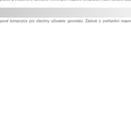
mapové kompozice pro všechny uživatele geoortálu. Žádosti o zveřejnění mapo