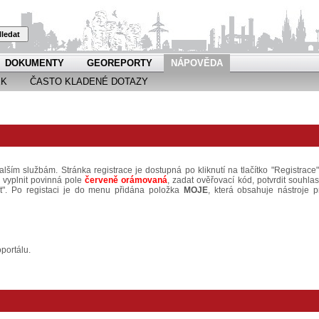
ledat
DOKUMENTY
GEOREPORTY
NÁPOVĚDA
EK
ČASTO KLADENÉ DOTAZY
alším službám. Stránka registrace je dostupná po kliknutí na tlačítko "Registrace"
é vyplnit povinná pole
červeně orámovaná
, zadat ověřovací kód, potvrdit souhlas
at". Po registaci je do menu přidána položka
MOJE
, která obsahuje nástroje p
portálu.