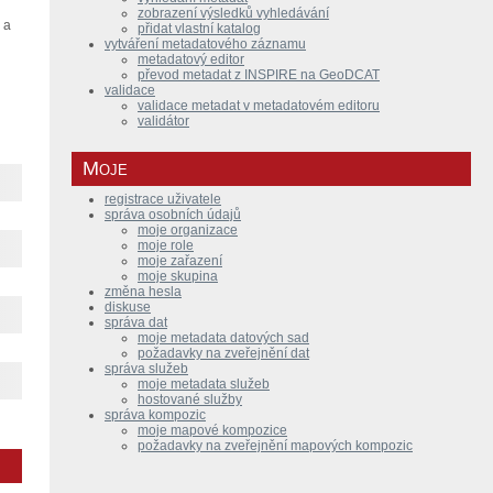
zobrazení výsledků vyhledávání
 a
přidat vlastní katalog
vytváření metadatového záznamu
metadatový editor
převod metadat z INSPIRE na GeoDCAT
validace
validace metadat v metadatovém editoru
validátor
Moje
registrace uživatele
správa osobních údajů
moje organizace
moje role
moje zařazení
moje skupina
změna hesla
diskuse
správa dat
moje metadata datových sad
požadavky na zveřejnění dat
správa služeb
moje metadata služeb
hostované služby
správa kompozic
moje mapové kompozice
požadavky na zveřejnění mapových kompozic