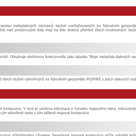
 správu metadatových záznamů služeb uveřejňovaných na Národním geoportá
služeb nad prostorovými daty mají na této stránce přehled všech hostovaných služ
ortál. Obsahuje obdobnou funkcionalitu jako tabulka "Moje metadata datových sa
 všech služeb vytvořených na Národním geoportálu INSPIRE z jejich datových sad
ové kompozice. V nich je uložena informace o rozsahu mapového okna, zobrazený
hny jím vytvořené nebo s ním sdílené mapové kompozice.
ozice přihlášeného uživatele. Neveřejné mapové kompozice může vytvářet kaž