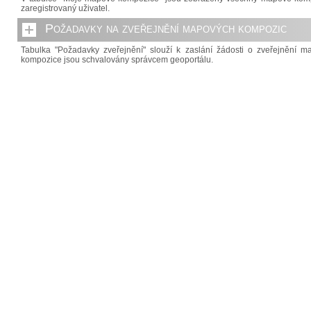
zaregistrovaný uživatel.
Požadavky na zveřejnění mapových kompozic
Tabulka "Požadavky zveřejnění" slouží k zaslání žádosti o zveřejnění 
kompozice jsou schvalovány správcem geoportálu.