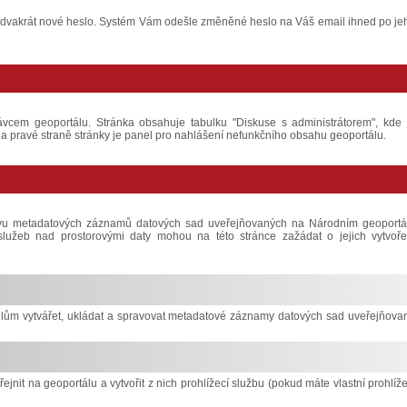
o a dvakrát nové heslo. Systém Vám odešle změněné heslo na Váš email ihned po je
ávcem geoportálu. Stránka obsahuje tabulku "Diskuse s administrátorem", kde 
 pravé straně stránky je panel pro nahlášení nefunkčního obsahu geoportálu.
ávu metadatových záznamů datových sad uveřejňovaných na Národním geoportá
í služeb nad prostorovými daty mohou na této stránce zažádat o jejich vytvoře
lům vytvářet, ukládat a spravovat metadatové záznamy datových sad uveřejňova
řejnit na geoportálu a vytvořit z nich prohlížecí službu (pokud máte vlastní prohlíže