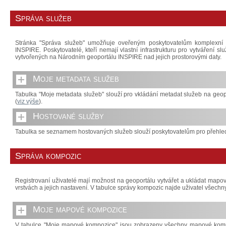
Správa služeb
Stránka "Správa služeb" umožňuje oveřeným poskytovatelům komplexní
INSPIRE. Poskytovatelé, kteří nemají vlastní infrastrukturu pro vytváření 
vytvořených na Národním geoportálu INSPIRE nad jejich prostorovými daty.
Moje metadata služeb
Tabulka "Moje metadata služeb" slouží pro vkládání metadat služeb na geop
(
viz výše
).
Hostované služby
Tabulka se seznamem hostovaných služeb slouží poskytovatelům pro přehled
Správa kompozic
Registrovaní uživatelé mají možnost na geoportálu vytvářet a ukládat map
vrstvách a jejich nastavení. V tabulce správy kompozic najde uživatel všec
Moje mapové kompozice
V tabulce "Moje mapové kompozice" jsou zobrazeny všechny mapové komp