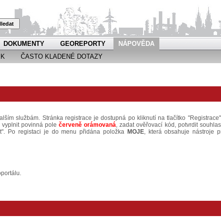
ledat
DOKUMENTY
GEOREPORTY
NÁPOVĚDA
EK
ČASTO KLADENÉ DOTAZY
alším službám. Stránka registrace je dostupná po kliknutí na tlačítko "Registrace"
é vyplnit povinná pole
červeně orámovaná
, zadat ověřovací kód, potvrdit souhlas
at". Po registaci je do menu přidána položka
MOJE
, která obsahuje nástroje p
portálu.