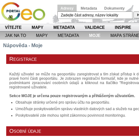
Adresy
Metadata
Dokumenty
H
VÍTEJTE
MAPY
METADATA
VALIDACE
INSPIRE
JAK NA TO
MAPY
METADATA
MOJE
MAPA STRÁN
Nápověda - Moje
Registrace
Každý uživatel se může na geoportálu zaregistrovat a tím získat přístup k d
pravé horní části geoportálu. Je zobrazen registrační formulář, kde je nutn
podmínkami zpracování osobních údajů a kliknout na tlačítko "Registrov
registrované uživatele.
Sekce MOJE je určena pouze registrovaným a přihlášeným uživatelům.
Obsahuje stránky určené pro správu účtu na geoportálu.
Umožňuje poskytovatelům správu vlastních datových sad a služeb na geo
Poskytovatelé zde mohou splnit zákonnou povinnost monitoringu.
Osobní údaje