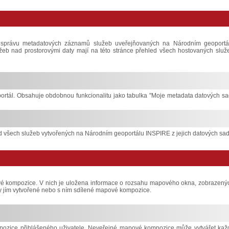
 správu metadatových záznamů služeb uveřejňovaných na Národním geoportá
služeb nad prostorovými daty mají na této stránce přehled všech hostovaných služ
ortál. Obsahuje obdobnou funkcionalitu jako tabulka "Moje metadata datových sa
 všech služeb vytvořených na Národním geoportálu INSPIRE z jejich datových sad
ové kompozice. V nich je uložena informace o rozsahu mapového okna, zobrazený
hny jím vytvořené nebo s ním sdílené mapové kompozice.
ozice přihlášeného uživatele. Neveřejné mapové kompozice může vytvářet kaž