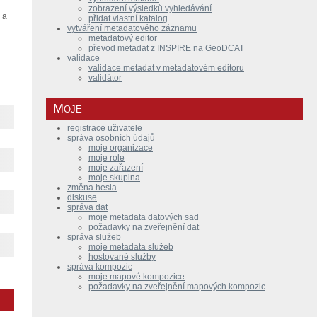
zobrazení výsledků vyhledávání
 a
přidat vlastní katalog
vytváření metadatového záznamu
metadatový editor
převod metadat z INSPIRE na GeoDCAT
validace
validace metadat v metadatovém editoru
validátor
Moje
registrace uživatele
správa osobních údajů
moje organizace
moje role
moje zařazení
moje skupina
změna hesla
diskuse
správa dat
moje metadata datových sad
požadavky na zveřejnění dat
správa služeb
moje metadata služeb
hostované služby
správa kompozic
moje mapové kompozice
požadavky na zveřejnění mapových kompozic