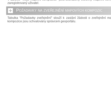
zaregistrovaný uživatel.
Požadavky na zveřejnění mapových kompozic
Tabulka "Požadavky zveřejnění" slouží k zaslání žádosti o zveřejnění 
kompozice jsou schvalovány správcem geoportálu.