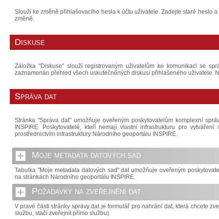
Slouží ke změně přihlašovacího hesla k účtu uživatele. Zadejte staré hesl
změně.
Diskuse
Záložka "Diskuse" slouží registrovaným uživatelům ke komunikaci se spr
zaznamenán přehled všech uskutečněných diskusí přihlášeného uživatele. Na
Správa dat
Stránka "Správa dat" umožňuje oveřeným poskytovatelům komplexní spr
INSPIRE. Poskytovatelé, kteří nemají vlastní infrastrukturu pro vytvářen
prostřednictvím infrastruktury Národního geoportálu INSPIRE.
Moje metadata datových sad
Tabulka "Moje metadata datových sad" dat umožňuje oveřeným poskytovate
na stránkách Národního geoportálu INSPIRE.
Požadavky na zveřejnění dat
V pravé části stránky správy dat je formulář pro nahrání dat, která chcete zve
službu, stačí zveřejnit přímo službu).