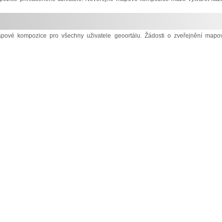
mapové kompozice pro všechny uživatele geoortálu. Žádosti o zveřejnění mapo