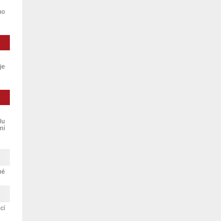
ho
je
lu
ní
né
cí