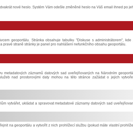
o a dvakrát nové heslo. Systém Vám odešle změněné heslo na Váš email ihned po je
ávcem geoportálu. Stránka obsahuje tabulku "Diskuse s administrátorem", kde 
 pravé straně stránky je panel pro nahlášení nefunkčního obsahu geoportálu.
ávu metadatových záznamů datových sad uveřejňovaných na Národním geoportá
í služeb nad prostorovými daty mohou na této stránce zažádat o jejich vytvoře
lům vytvářet, ukládat a spravovat metadatové záznamy datových sad uveřejňova
řejnit na geoportálu a vytvořit z nich prohlížecí službu (pokud máte vlastní prohlíže