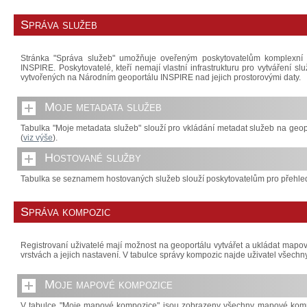
Správa služeb
Stránka "Správa služeb" umožňuje oveřeným poskytovatelům komplexní
INSPIRE. Poskytovatelé, kteří nemají vlastní infrastrukturu pro vytváření 
vytvořených na Národním geoportálu INSPIRE nad jejich prostorovými daty.
Moje metadata služeb
Tabulka "Moje metadata služeb" slouží pro vkládání metadat služeb na geop
(
viz výše
).
Hostované služby
Tabulka se seznamem hostovaných služeb slouží poskytovatelům pro přehled
Správa kompozic
Registrovaní uživatelé mají možnost na geoportálu vytvářet a ukládat map
vrstvách a jejich nastavení. V tabulce správy kompozic najde uživatel všec
Moje mapové kompozice
V tabulce "Moje mapové kompozice" jsou zobrazeny všechny mapové komp