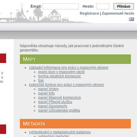
Email:
Heslo:
Přihlásit
Registrace
|
Zapomenuté heslo
Nápověda obsahuje návody, jak pracovat s jednotlivými částmi
geoportálu.
Mapy
základní informace pro práci s mapovým oknem
popis ikon v mapovém okně
 v
tvorba vlastních kompozic
 s
tisk
ro
pokročilé funkce pro práci s mapovým oknem
panel Vrstvy
panel Info
panel Mapové kompozice
panel Připojit službu
panel Georeporty
panel Uživatelská grafika
Metadata
vyhledávání v metadatovém katalogu
vyhledání metadat