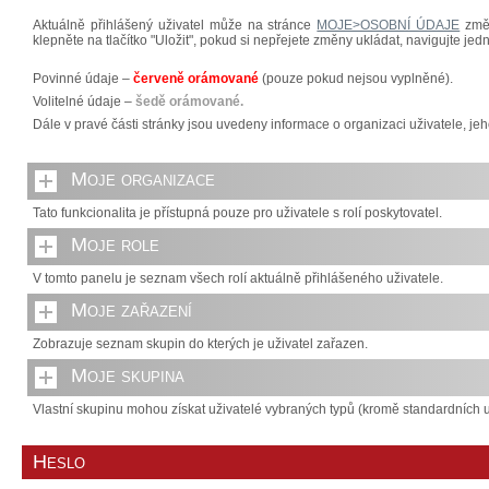
Aktuálně přihlášený uživatel může na stránce
MOJE>OSOBNÍ ÚDAJE
změn
klepněte na tlačítko "Uložit", pokud si nepřejete změny ukládat, navigujte jed
Povinné údaje –
červeně orámované
(pouze pokud nejsou vyplněné).
Volitelné údaje –
šedě orámované.
Dále v pravé části stránky jsou uvedeny informace o organizaci uživatele, jeh
Moje organizace
Tato funkcionalita je přístupná pouze pro uživatele s rolí poskytovatel.
Moje role
V tomto panelu je seznam všech rolí aktuálně přihlášeného uživatele.
Moje zařazení
Zobrazuje seznam skupin do kterých je uživatel zařazen.
Moje skupina
Vlastní skupinu mohou získat uživatelé vybraných typů (kromě standardních u
Heslo