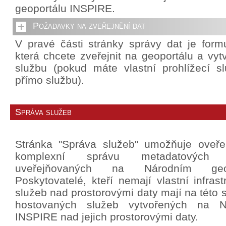
geoportálu INSPIRE.
Požadavky na zveřejnění dat
V pravé části stránky správy dat je formu
která chcete zveřejnit na geoportálu a vytv
službu (pokud máte vlastní prohlížecí slu
přímo službu).
Správa služeb
Stránka "Správa služeb" umožňuje oveř
komplexní správu metadatových
uveřejňovaných na Národním geo
Poskytovatelé, kteří nemají vlastní infrast
služeb nad prostorovými daty mají na této 
hostovaných služeb vytvořených na N
INSPIRE nad jejich prostorovými daty.