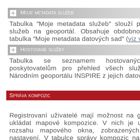
Moje metadata služeb
Tabulka "Moje metadata služeb" slouží p
služeb na geoportál. Obsahuje obdobnou
tabulka "Moje metadata datových sad" (
viz
Hostované služby
Tabulka se seznamem hostovanýc
poskytovatelům pro přehled všech slu
Národním geoportálu INSPIRE z jejich dato
Správa kompozic
Registrovaní uživatelé mají možnost na g
ukládat mapové kompozice. V nich je u
rozsahu mapového okna, zobrazených 
nastavení. V tabulce správy kompozic na