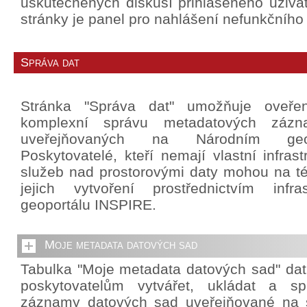
uskutečněných diskusí přihlášeného uživat
stránky je panel pro nahlášení nefunkčního
Správa dat
Stránka "Správa dat" umožňuje oveře
komplexní správu metadatových záz
uveřejňovaných na Národním geo
Poskytovatelé, kteří nemají vlastní infrast
služeb nad prostorovými daty mohou na té
jejich vytvoření prostřednictvím infra
geoportálu INSPIRE.
Moje metadata datových sad
Tabulka "Moje metadata datových sad" da
poskytovatelům vytvářet, ukládat a sp
záznamy datových sad uveřejňované na 