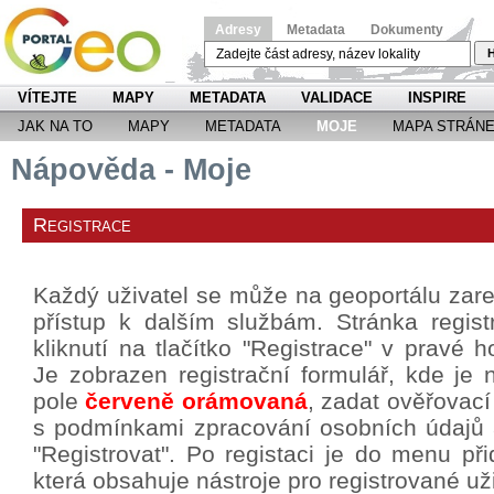
Adresy
Metadata
Dokumenty
H
VÍTEJTE
MAPY
METADATA
VALIDACE
INSPIRE
JAK NA TO
MAPY
METADATA
MOJE
MAPA STRÁN
Nápověda - Moje
Registrace
Každý uživatel se může na geoportálu zareg
přístup k dalším službám. Stránka regis
kliknutí na tlačítko "Registrace" v pravé h
Je zobrazen registrační formulář, kde je 
pole
červeně orámovaná
, zadat ověřovací
s podmínkami zpracování osobních údajů a 
"Registrovat". Po registaci je do menu p
která obsahuje nástroje pro registrované už