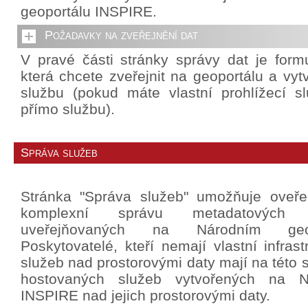
geoportálu INSPIRE.
Požadavky na zveřejnění dat
V pravé části stránky správy dat je formu
která chcete zveřejnit na geoportálu a vytv
službu (pokud máte vlastní prohlížecí slu
přímo službu).
Správa služeb
Stránka "Správa služeb" umožňuje oveř
komplexní správu metadatových
uveřejňovaných na Národním geo
Poskytovatelé, kteří nemají vlastní infrast
služeb nad prostorovými daty mají na této 
hostovaných služeb vytvořených na N
INSPIRE nad jejich prostorovými daty.