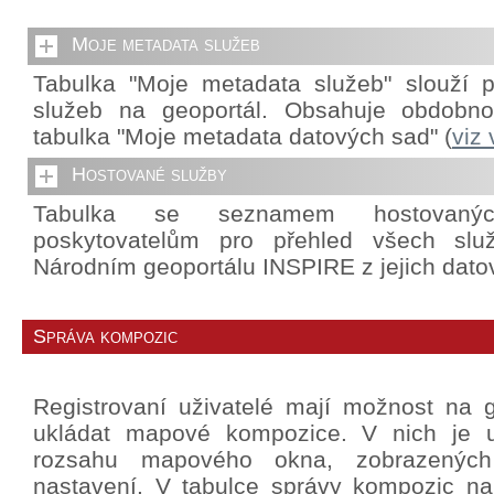
Moje metadata služeb
Tabulka "Moje metadata služeb" slouží p
služeb na geoportál. Obsahuje obdobnou
tabulka "Moje metadata datových sad" (
viz
Hostované služby
Tabulka se seznamem hostovanýc
poskytovatelům pro přehled všech slu
Národním geoportálu INSPIRE z jejich dato
Správa kompozic
Registrovaní uživatelé mají možnost na g
ukládat mapové kompozice. V nich je u
rozsahu mapového okna, zobrazených 
nastavení. V tabulce správy kompozic na