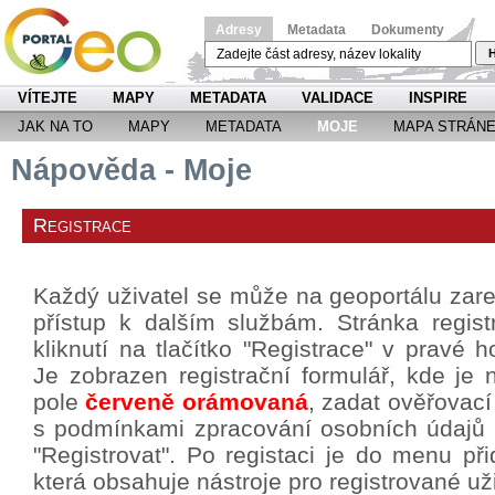
Adresy
Metadata
Dokumenty
H
VÍTEJTE
MAPY
METADATA
VALIDACE
INSPIRE
JAK NA TO
MAPY
METADATA
MOJE
MAPA STRÁN
Nápověda - Moje
Registrace
Každý uživatel se může na geoportálu zareg
přístup k dalším službám. Stránka regis
kliknutí na tlačítko "Registrace" v pravé h
Je zobrazen registrační formulář, kde je 
pole
červeně orámovaná
, zadat ověřovací
s podmínkami zpracování osobních údajů a 
"Registrovat". Po registaci je do menu p
která obsahuje nástroje pro registrované už