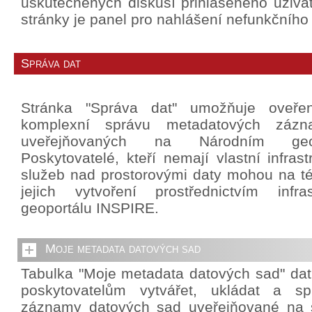
uskutečněných diskusí přihlášeného uživat
stránky je panel pro nahlášení nefunkčního
Správa dat
Stránka "Správa dat" umožňuje oveře
komplexní správu metadatových záz
uveřejňovaných na Národním geo
Poskytovatelé, kteří nemají vlastní infrast
služeb nad prostorovými daty mohou na té
jejich vytvoření prostřednictvím infra
geoportálu INSPIRE.
Moje metadata datových sad
Tabulka "Moje metadata datových sad" da
poskytovatelům vytvářet, ukládat a sp
záznamy datových sad uveřejňované na 