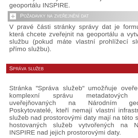
geoportálu INSPIRE.
Požadavky na zveřejnění dat
V pravé části stránky správy dat je formu
která chcete zveřejnit na geoportálu a vytv
službu (pokud máte vlastní prohlížecí slu
přímo službu).
Správa služeb
Stránka "Správa služeb" umožňuje oveř
komplexní správu metadatových
uveřejňovaných na Národním geo
Poskytovatelé, kteří nemají vlastní infrast
služeb nad prostorovými daty mají na této 
hostovaných služeb vytvořených na N
INSPIRE nad jejich prostorovými daty.