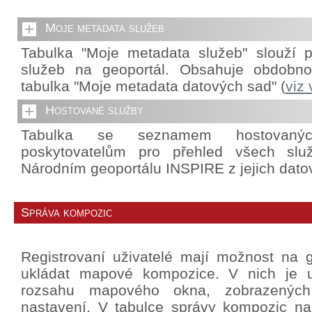
Moje metadata služeb
Tabulka "Moje metadata služeb" slouží p
služeb na geoportál. Obsahuje obdobnou
tabulka "Moje metadata datových sad" (
viz
Hostované služby
Tabulka se seznamem hostovanýc
poskytovatelům pro přehled všech slu
Národním geoportálu INSPIRE z jejich dato
Správa kompozic
Registrovaní uživatelé mají možnost na g
ukládat mapové kompozice. V nich je u
rozsahu mapového okna, zobrazených 
nastavení. V tabulce správy kompozic na