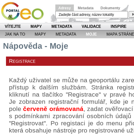
Adresy
Metadata
Dokumenty
H
VÍTEJTE
MAPY
METADATA
VALIDACE
INSPIRE
JAK NA TO
MAPY
METADATA
MOJE
MAPA STRÁN
Nápověda - Moje
Registrace
Každý uživatel se může na geoportálu zareg
přístup k dalším službám. Stránka regis
kliknutí na tlačítko "Registrace" v pravé h
Je zobrazen registrační formulář, kde je 
pole
červeně orámovaná
, zadat ověřovací
s podmínkami zpracování osobních údajů a 
"Registrovat". Po registaci je do menu p
která obsahuje nástroje pro registrované už