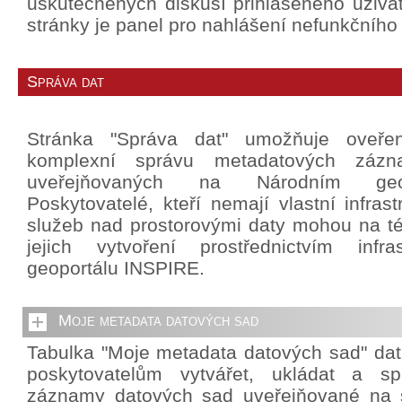
uskutečněných diskusí přihlášeného uživat
stránky je panel pro nahlášení nefunkčního
Správa dat
Stránka "Správa dat" umožňuje oveře
komplexní správu metadatových záz
uveřejňovaných na Národním geo
Poskytovatelé, kteří nemají vlastní infrast
služeb nad prostorovými daty mohou na té
jejich vytvoření prostřednictvím infra
geoportálu INSPIRE.
Moje metadata datových sad
Tabulka "Moje metadata datových sad" da
poskytovatelům vytvářet, ukládat a sp
záznamy datových sad uveřejňované na 