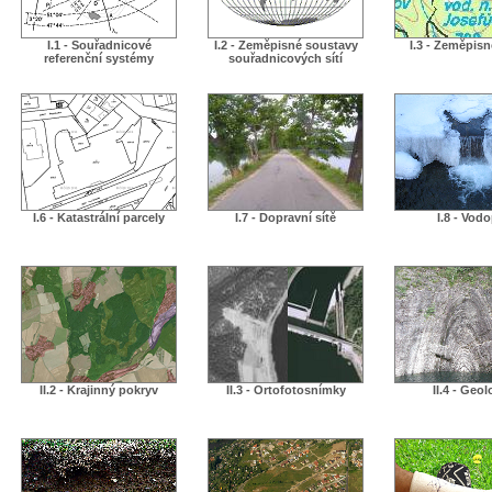
I.1 - Souřadnicové
I.2 - Zeměpisné soustavy
I.3 - Zeměpis
referenční systémy
souřadnicových sítí
I.6 - Katastrální parcely
I.7 - Dopravní sítě
I.8 - Vodo
II.2 - Krajinný pokryv
II.3 - Ortofotosnímky
II.4 - Geol