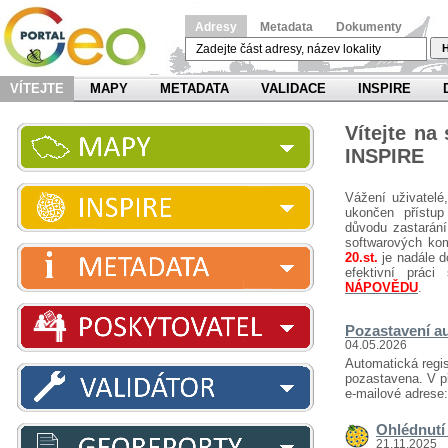
Adresy
Metadata
Dokumenty
H
VÍTEJTE
MAPY
METADATA
VALIDACE
INSPIRE
Vítejte na
INSPIRE
Vážení uživatelé
ukončen přístup
důvodu zastarání
softwarových ko
20.st.
je nadále d
efektivní prá
NÁPOVĚDU
.
Pozastavení au
04.05.2026
Automatická regis
pozastavena. V př
e-mailové adrese
Ohlédnutí 
21.11.2025