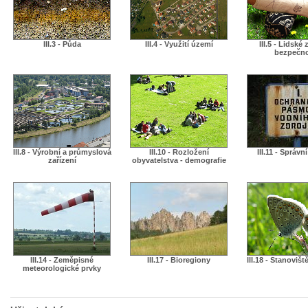
III.3 - Půda
III.4 - Využití území
III.5 - Lidské 
bezpečn
III.8 - Výrobní a průmyslová
III.10 - Rozložení
III.11 - Správn
zařízení
obyvatelstva - demografie
III.14 - Zeměpisné
III.17 - Bioregiony
III.18 - Stanovišt
meteorologické prvky