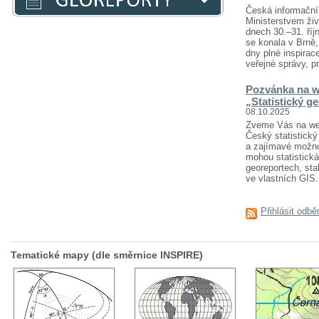
Česká informační 
Ministerstvem živ
dnech 30.–31. říj
se konala v Brně
dny plné inspirace
veřejné správy, pr
Pozvánka na w
„Statistický g
08.10.2025
Zveme Vás na webi
Český statistický 
a zajímavé možnost
mohou statistická
georeportech, sta
ve vlastních GIS..
Přihlásit odbě
Tematické mapy (dle směrnice INSPIRE)