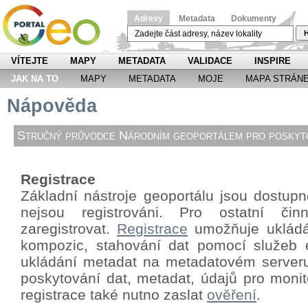
Adresy
Metadata
Dokumenty
H
VÍTEJTE
MAPY
METADATA
VALIDACE
INSPIRE
JAK NA TO
MAPY
METADATA
MOJE
MAPA STRÁN
Nápověda
Stručný průvodce Národním geoportálem pro poskyto
Registrace
Základní nástroje geoportálu jsou dostupné
nejsou registrováni. Pro ostatní či
zaregistrovat.
Registrace
umožňuje ukládá
kompozic, stahování dat pomocí
služeb 
ukládání metadat na metadatovém server
poskytování dat, metadat, údajů pro monit
registrace také nutno zaslat
ověření
.