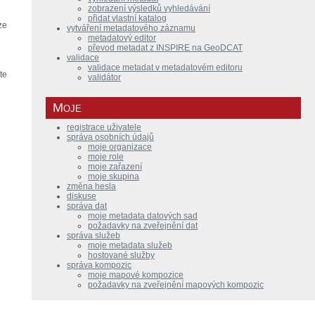
zobrazení výsledků vyhledávání
přidat vlastní katalog
ze
vytváření metadatového záznamu
metadatový editor
převod metadat z INSPIRE na GeoDCAT
validace
validace metadat v metadatovém editoru
te
validátor
Moje
registrace uživatele
správa osobních údajů
moje organizace
moje role
moje zařazení
moje skupina
změna hesla
diskuse
správa dat
moje metadata datových sad
požadavky na zveřejnění dat
správa služeb
moje metadata služeb
hostované služby
správa kompozic
moje mapové kompozice
požadavky na zveřejnění mapových kompozic