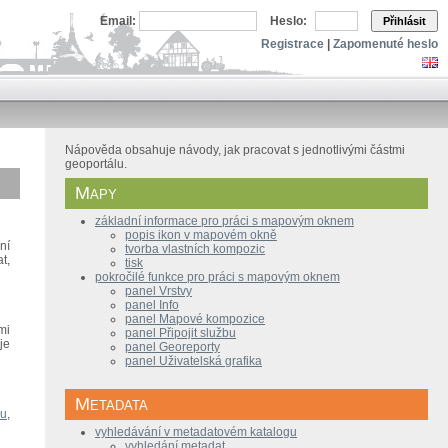
Email:
Heslo:
Přihlásit
Registrace
|
Zapomenuté heslo
Nápověda obsahuje návody, jak pracovat s jednotlivými částmi
geoportálu.
Mapy
základní informace pro práci s mapovým oknem
popis ikon v mapovém okně
ní
tvorba vlastních kompozic
t,
tisk
pokročilé funkce pro práci s mapovým oknem
panel Vrstvy
panel Info
panel Mapové kompozice
mi
panel Připojit službu
je
panel Georeporty
panel Uživatelská grafika
Metadata
ru
,
vyhledávání v metadatovém katalogu
vyhledání metadat