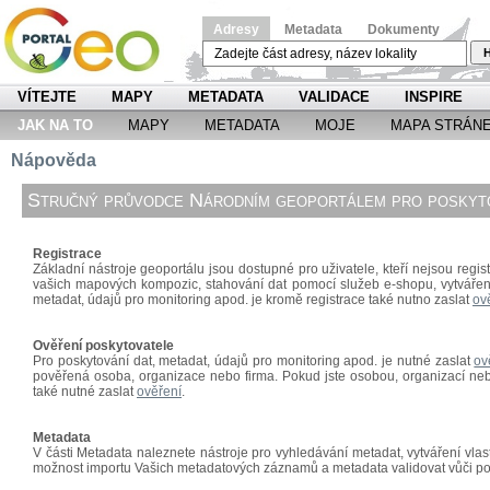
Adresy
Metadata
Dokumenty
H
VÍTEJTE
MAPY
METADATA
VALIDACE
INSPIRE
JAK NA TO
MAPY
METADATA
MOJE
MAPA STRÁN
Nápověda
Stručný průvodce Národním geoportálem pro poskyto
Registrace
Základní nástroje geoportálu jsou dostupné pro uživatele, kteří nejsou regist
vašich mapových kompozic, stahování dat pomocí
služeb e-shopu, vytváře
metadat, údajů pro monitoring apod. je kromě registrace také nutno zaslat
ov
Ověření poskytovatele
Pro poskytování dat, metadat, údajů pro monitoring apod. je nutné zaslat
ov
pověřená osoba, organizace nebo firma. Pokud jste osobou, organizací nebo
také nutné zaslat
ověření
.
Metadata
V části Metadata naleznete nástroje pro vyhledávání metadat, vytváření vl
možnost importu Vašich metadatových záznamů a metadata validovat vůči p