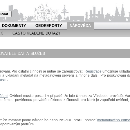
ledat
DOKUMENTY
GEOREPORTY
NÁPOVĚDA
EK
ČASTO KLADENÉ DOTAZY
vatele dat a služeb
rováni. Pro ostatní činnosti je nutné se zaregistrovat.
Registrace
umožňuje ukládá
ní a ukládání metadat na metadatovém serveru a mnohé další.
Pro poskytování da
ěření
.
ěření
.
Ověření musíte poslat i v případě, že tuto činnost za Vás bude provádět Vá
 firmou pověřenou provádět některou z činností, pro které je zapotřebí ověření, 
astních metadat podle národního nebo INSPIRE profilu pomocí
metadatového edito
odporovaným profilům.