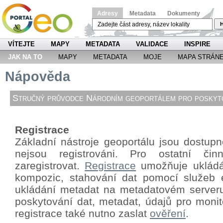
Adresy
Metadata
Dokumenty
H
VÍTEJTE
MAPY
METADATA
VALIDACE
INSPIRE
JAK NA TO
MAPY
METADATA
MOJE
MAPA STRÁN
Nápověda
Stručný průvodce Národním geoportálem pro poskyto
Registrace
Základní nástroje geoportálu jsou dostupné
nejsou registrováni. Pro ostatní či
zaregistrovat.
Registrace
umožňuje ukládá
kompozic, stahování dat pomocí
služeb 
ukládání metadat na metadatovém server
poskytování dat, metadat, údajů pro monit
registrace také nutno zaslat
ověření
.