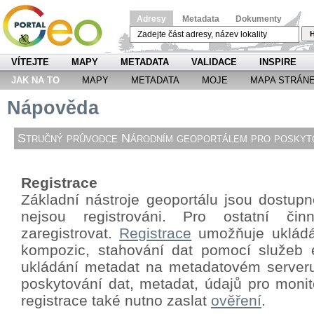
Adresy
Metadata
Dokumenty
H
VÍTEJTE
MAPY
METADATA
VALIDACE
INSPIRE
JAK NA TO
MAPY
METADATA
MOJE
MAPA STRÁN
Nápověda
Stručný průvodce Národním geoportálem pro poskyto
Registrace
Základní nástroje geoportálu jsou dostupné
nejsou registrováni. Pro ostatní či
zaregistrovat.
Registrace
umožňuje ukládá
kompozic, stahování dat pomocí
služeb 
ukládání metadat na metadatovém server
poskytování dat, metadat, údajů pro monit
registrace také nutno zaslat
ověření
.