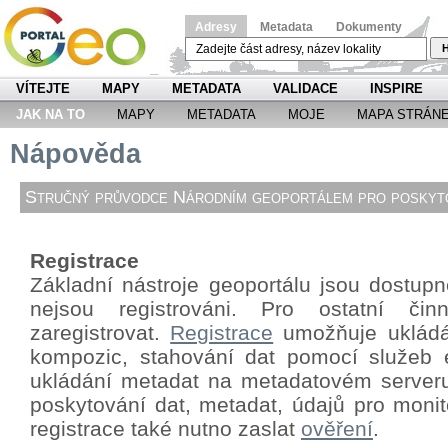
Adresy
Metadata
Dokumenty
H
VÍTEJTE
MAPY
METADATA
VALIDACE
INSPIRE
JAK NA TO
MAPY
METADATA
MOJE
MAPA STRÁN
Nápověda
Stručný průvodce Národním geoportálem pro poskyto
Registrace
Základní nástroje geoportálu jsou dostupné
nejsou registrováni. Pro ostatní či
zaregistrovat.
Registrace
umožňuje ukládá
kompozic, stahování dat pomocí
služeb 
ukládání metadat na metadatovém server
poskytování dat, metadat, údajů pro monit
registrace také nutno zaslat
ověření
.